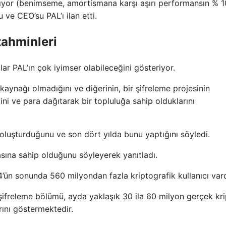
klıyor (benimseme, amortismana karşı aşırı performansın % 1
 ve CEO’su PAL’ı ilan etti.
tahminleri
ar PAL’ın çok iyimser olabileceğini gösteriyor.
 kaynağı olmadığını ve diğerinin, bir şifreleme projesinin
i ve para dağıtarak bir topluluğa sahip olduklarını
y oluşturduğunu ve son dört yılda bunu yaptığını söyledi.
asına sahip olduğunu söyleyerek yanıtladı.
4’ün sonunda 560 milyondan fazla kriptografik kullanıcı vard
şifreleme bölümü, ayda yaklaşık 30 ila 60 milyon gerçek kr
arını göstermektedir.