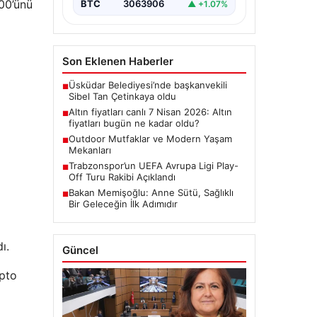
00’ünü
BTC
3063906
▲ +1.07%
Son Eklenen Haberler
Üsküdar Belediyesi’nde başkanvekili
■
Sibel Tan Çetinkaya oldu
Altın fiyatları canlı 7 Nisan 2026: Altın
■
fiyatları bugün ne kadar oldu?
Outdoor Mutfaklar ve Modern Yaşam
■
Mekanları
Trabzonspor’un UEFA Avrupa Ligi Play-
■
Off Turu Rakibi Açıklandı
Bakan Memişoğlu: Anne Sütü, Sağlıklı
■
Bir Geleceğin İlk Adımıdır
ı.
Güncel
ipto