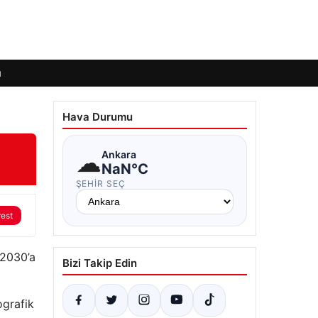
ı
Hava Durumu
☁
Ankara
NaN°C
ŞEHIR SEÇ
rest
 2030’a
Bizi Takip Edin
ografik