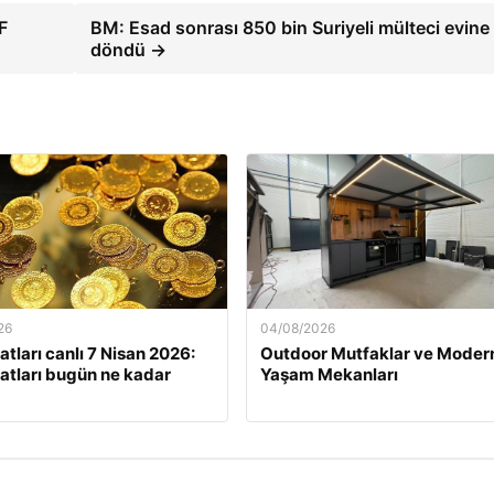
F
BM: Esad sonrası 850 bin Suriyeli mülteci evine
döndü →
26
04/08/2026
yatları canlı 7 Nisan 2026:
Outdoor Mutfaklar ve Moder
iyatları bugün ne kadar
Yaşam Mekanları