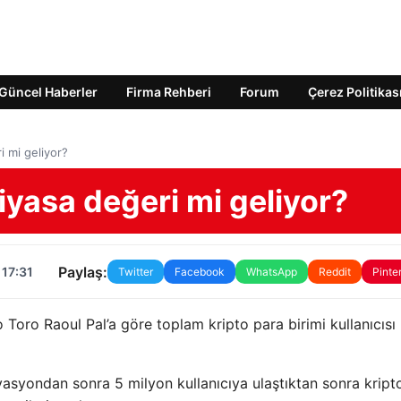
Güncel Haberler
Firma Rehberi
Forum
Çerez Politikas
i mi geliyor?
piyasa değeri mi geliyor?
Paylaş:
 17:31
Twitter
Facebook
WhatsApp
Reddit
Pinte
 Toro Raoul Pal’a göre toplam kripto para birimi kullanıcısı
asyondan sonra 5 milyon kullanıcıya ulaştıktan sonra kript