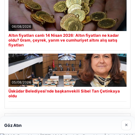
06/08/2026
Altın fiyatları canlı 14 Nisan 2026: Altın fiyatları ne kadar
oldu? Gram, çeyrek, yarım ve cumhuriyet altını alış satış
fiyatları
05/08/2026
Üsküdar Belediyesi’nde başkanvekili Sibel Tan Çetinkaya
oldu
Son Eklenen Firmalar
×
Göz Atın
Enes Kaplan Avukatlık Bürosu