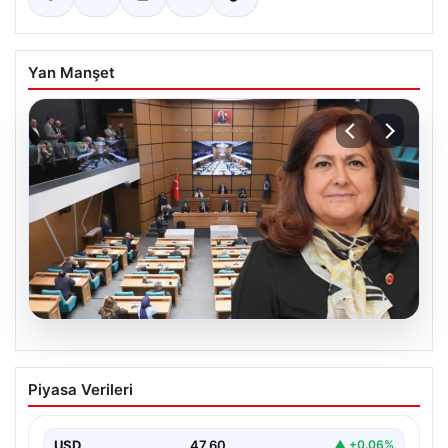
Yan Manşet
05.08.2026
Üsküdar Belediyesi’nde başkanvekili
Piyasa Verileri
Sibel Tan Çetinkaya oldu
USD
47.60
▲ +0.06%