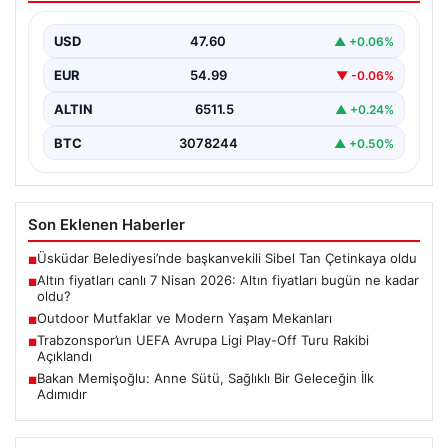
USD
47.60
▲ +0.06%
EUR
54.99
▼ -0.06%
ALTIN
6511.5
▲ +0.24%
BTC
3078244
▲ +0.50%
Son Eklenen Haberler
Üsküdar Belediyesi’nde başkanvekili Sibel Tan Çetinkaya oldu
■
Altın fiyatları canlı 7 Nisan 2026: Altın fiyatları bugün ne kadar
■
oldu?
Outdoor Mutfaklar ve Modern Yaşam Mekanları
■
Trabzonspor’un UEFA Avrupa Ligi Play-Off Turu Rakibi
■
Açıklandı
Bakan Memişoğlu: Anne Sütü, Sağlıklı Bir Geleceğin İlk
■
Adımıdır