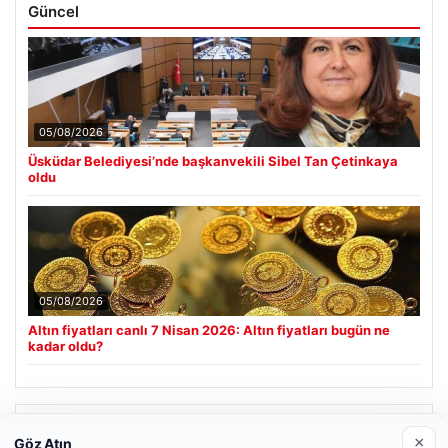
Güncel
05/08/2026
Üsküdar Belediyesi’nde başkanvekili Sibel Tan Çetinkaya
oldu
05/08/2026
Altın fiyatları canlı 7 Nisan 2026: Altın fiyatları bugün ne
kadar oldu?
Son Eklenen Firmalar
×
Göz Atın