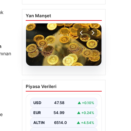
ık
Yan Manşet
n
anınan
05.08.2026
Altın fiyatları canlı 7
Piyasa Verileri
Nisan 2026: Altın
fiyatları bugün ne kadar
oldu?
USD
47.58
▲ +0.10%
EUR
54.99
▲ +0.24%
e
ALTIN
6514.0
▲ +4.54%