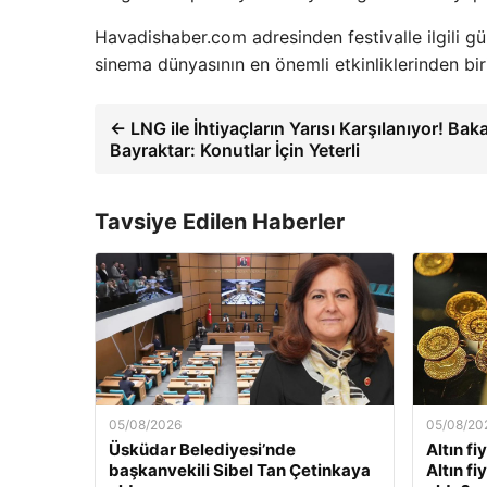
Havadishaber.com adresinden festivalle ilgili günc
sinema dünyasının en önemli etkinliklerinden bir
← LNG ile İhtiyaçların Yarısı Karşılanıyor! Bak
Bayraktar: Konutlar İçin Yeterli
Tavsiye Edilen Haberler
05/08/2026
05/08/20
Üsküdar Belediyesi’nde
Altın fi
başkanvekili Sibel Tan Çetinkaya
Altın f