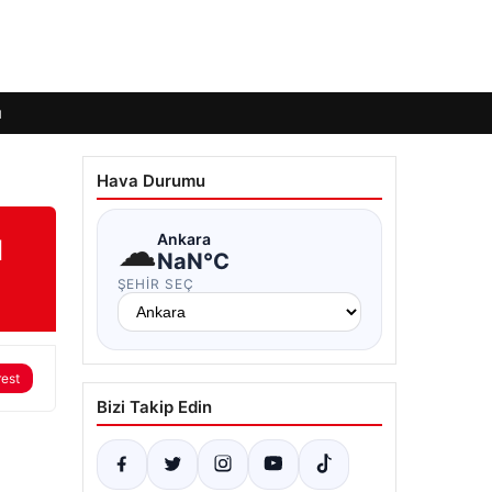
ı
Hava Durumu
ı
☁
Ankara
NaN°C
ŞEHIR SEÇ
rest
Bizi Takip Edin