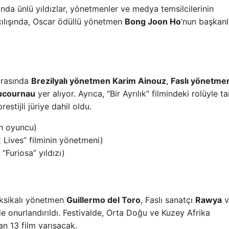
nda ünlü yıldızlar, yönetmenler ve medya temsilcilerinin
 açılışında, Oscar ödüllü yönetmen
Bong Joon Ho
‘nun başkanl
 arasında
Brezilyalı yönetmen Karim Ainouz
,
Faslı yönetme
Ducournau
yer alıyor. Ayrıca, “Bir Ayrılık” filmindeki rolüyle t
estijli jüriye dahil oldu.
n oyuncu)
 Lives” filminin yönetmeni)
Furiosa” yıldızı)
ksikalı yönetmen
Guillermo del Toro
, Faslı sanatçı
Rawya
v
de onurlandırıldı. Festivalde, Orta Doğu ve Kuzey Afrika
an 13 film yarışacak.