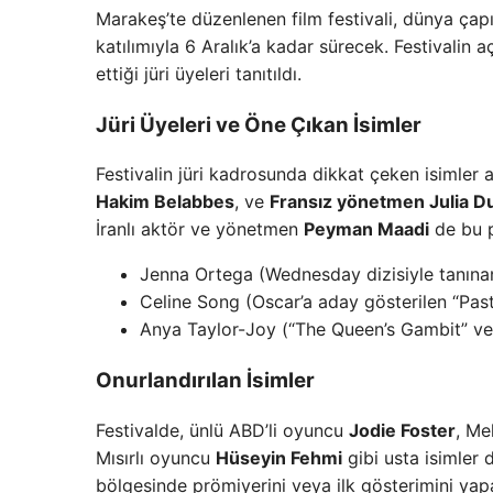
Marakeş’te düzenlenen film festivali, dünya çapı
katılımıyla 6 Aralık’a kadar sürecek. Festivalin
ettiği jüri üyeleri tanıtıldı.
Jüri Üyeleri ve Öne Çıkan İsimler
Festivalin jüri kadrosunda dikkat çeken isimler
Hakim Belabbes
, ve
Fransız yönetmen Julia 
İranlı aktör ve yönetmen
Peyman Maadi
de bu pr
Jenna Ortega (Wednesday dizisiyle tanına
Celine Song (Oscar’a aday gösterilen “Past
Anya Taylor-Joy (“The Queen’s Gambit” ve “
Onurlandırılan İsimler
Festivalde, ünlü ABD’li oyuncu
Jodie Foster
, Me
Mısırlı oyuncu
Hüseyin Fehmi
gibi usta isimler 
bölgesinde prömiyerini veya ilk gösterimini yap