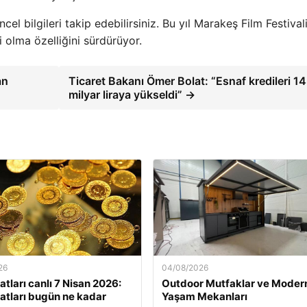
el bilgileri takip edebilirsiniz. Bu yıl Marakeş Film Festivali
i olma özelliğini sürdürüyor.
an
Ticaret Bakanı Ömer Bolat: “Esnaf kredileri 1
milyar liraya yükseldi” →
26
04/08/2026
yatları canlı 7 Nisan 2026:
Outdoor Mutfaklar ve Moder
iyatları bugün ne kadar
Yaşam Mekanları