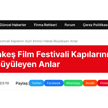
Güncel Haberler
Firma Rehberi
Forum
Çerez Politikas
stivali Kapılarını Açtı! Kırmızı Halıda Büyüleyen Anlar
keş Film Festivali Kapıların
 Büyüleyen Anlar
Paylaş:
 23:10
Twitter
Facebook
WhatsApp
Reddit
Pinte