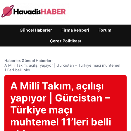
Güncel Haberler
Firma Rehberi
Forum
Çerez Politikası
Haberler
›
Güncel Haberler
›
A Millî Takım, açılışı yapıyor | Gürcistan – Türkiye maçı muhtemel
11’leri belli oldu
A Millî Takım, açılışı
yapıyor | Gürcistan –
Türkiye maçı
muhtemel 11’leri belli