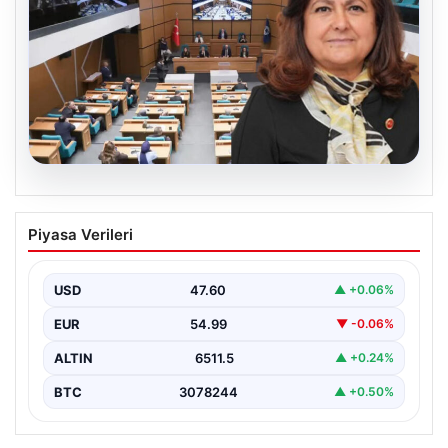
05.08.2026
Üsküdar Belediyesi’nde başkanvekili
Piyasa Verileri
Sibel Tan Çetinkaya oldu
USD
47.60
▲ +0.06%
EUR
54.99
▼ -0.06%
ALTIN
6511.5
▲ +0.24%
BTC
3078244
▲ +0.50%