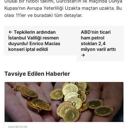
Ulusal bir futbol takımı, Gürcistan’ın ilk maçında Dünya
Kupası’nın Avrupa Yeterliliği Uzakta maçtan uzakta. Bu
olası 11’ler ve buradaki tüm detaylar.
← Tepkilerin ardından
ABD’nin ticari
İstanbul Valiliği resmen
ham petrol
duyurdu! Enrico Macias
stokları 2,4
konseri iptal edildi
milyon varil arttı
→
Tavsiye Edilen Haberler
06/08/2026