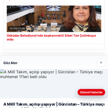
05/08/2026
Üsküdar Belediyesi’nde başkanvekili Sibel Tan Çetinkaya
oldu
Son Eklenen Firmalar
×
Göz Atın
Güncel Haberler
Web sitemizi nasıl kullandığınızı daha iyi anlayabilmek,
deneyiminizi kişiselleştirmek ve geliştirmek amacıyla çerezler
A Millî Takım, açılışı yapıyor | Gürcistan – Türkiye maçı
kullanıyoruz.
Çerez Politikamız