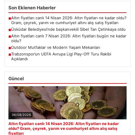
Son Eklenen Haberler
Altın fiyatları canlı 14 Nisan 2026: Altın fiyatları ne kadar oldu?
■
Gram, çeyrek, yarım ve cumhuriyet altını alış satış fiyatları
Üsküdar Belediyesi’nde başkanvekili Sibel Tan Çetinkaya oldu
■
Altın fiyatları canlı 7 Nisan 2026: Altın fiyatları bugün ne kadar
■
oldu?
Outdoor Mutfaklar ve Modern Yaşam Mekanları
■
Trabzonspor’un UEFA Avrupa Ligi Play-Off Turu Rakibi
■
Açıklandı
Güncel
06/08/2026
Altın fiyatları canlı 14 Nisan 2026: Altın fiyatları ne kadar
oldu? Gram, çeyrek, yarım ve cumhuriyet altını alış satış
fiyatları