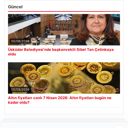
Güncel
05/08/2026
Üsküdar Belediyesi’nde başkanvekili Sibel Tan Çetinkaya
oldu
05/08/2026
Altın fiyatları canlı 7 Nisan 2026: Altın fiyatları bugün ne
kadar oldu?
Son Eklenen Firmalar