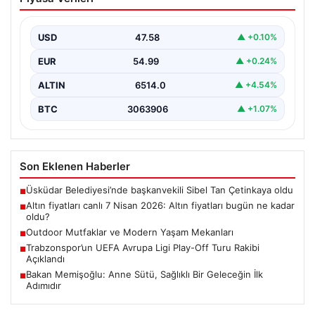
fiyatları bugün ne kadar oldu?
USD
47.58
▲ +0.10%
EUR
54.99
▲ +0.24%
ALTIN
6514.0
▲ +4.54%
BTC
3063906
▲ +1.07%
Son Eklenen Haberler
Üsküdar Belediyesi’nde başkanvekili Sibel Tan Çetinkaya oldu
■
Altın fiyatları canlı 7 Nisan 2026: Altın fiyatları bugün ne kadar
■
oldu?
Outdoor Mutfaklar ve Modern Yaşam Mekanları
■
Trabzonspor’un UEFA Avrupa Ligi Play-Off Turu Rakibi
■
Açıklandı
Bakan Memişoğlu: Anne Sütü, Sağlıklı Bir Geleceğin İlk
■
Adımıdır