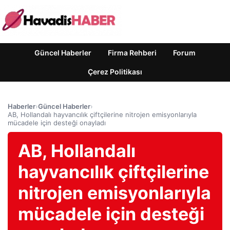
Güncel Haberler
Firma Rehberi
Forum
Çerez Politikası
Haberler
›
Güncel Haberler
›
AB, Hollandalı hayvancılık çiftçilerine nitrojen emisyonlarıyla
mücadele için desteği onayladı
AB, Hollandalı
hayvancılık çiftçilerine
nitrojen emisyonlarıyla
mücadele için desteği