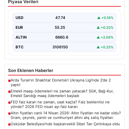
Piyasa Verileri
yatacak? SGK, Bağ-Kur, Emekli Sandığı
maaş ödemeleri başladı
USD
47.74
▲ +0.18%
EUR
55.25
▲ +0.32%
ALTIN
6660.6
▲ +2.59%
BTC
3106150
▲ +0.23%
Son Eklenen Haberler
Arda Turan’ın Shakhtar Donetsk’i Ukrayna Ligi’nde 2’de 2
■
yaptı!
Emekli maaşı ödemeleri ne zaman yatacak? SGK, Bağ-Kur,
■
Emekli Sandığı maaş ödemeleri başladı
FED faiz kararı ne zaman, saat kaçta? Faiz beklentisi ne
■
yönde? 2026 FED nisan ayı faiz kararı
Altın fiyatları canlı 14 Nisan 2026: Altın fiyatları ne kadar oldu?
■
Gram, çeyrek, yarım ve cumhuriyet altını alış satış fiyatları
Üsküdar Belediyesi’nde başkanvekili Sibel Tan Çetinkaya oldu
■