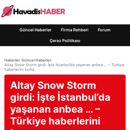
Güncel Haberler
Firma Rehberi
Forum
Çerez Politikası
Haberler
›
Güncel Haberler
›
Altay Snow Storm girdi: İşte İstanbul’da yaşanan anbea … – Türkiye
haberlerini kırma
Altay Snow Storm
girdi: İşte İstanbul’da
yaşanan anbea … –
Türkiye haberlerini