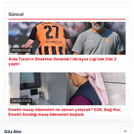
Güncel
09/08/2026
Arda Turan’ın Shakhtar Donetsk’i Ukrayna Ligi’nde 2’de 2
yaptı!
08/08/2026
Emekli maaşı ödemeleri ne zaman yatacak? SGK, Bağ-Kur,
Emekli Sandığı maaş ödemeleri başladı
×
Göz Atın