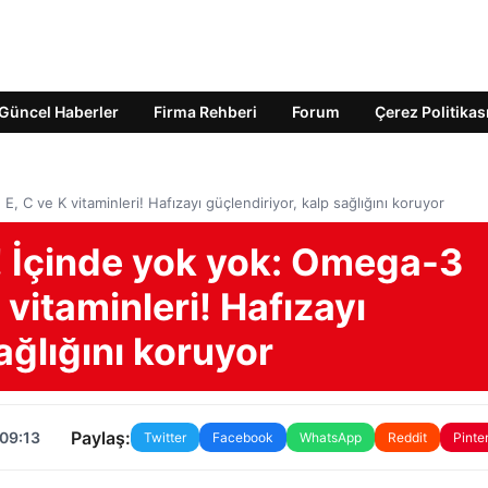
Güncel Haberler
Firma Rehberi
Forum
Çerez Politikas
, C ve K vitaminleri! Hafızayı güçlendiriyor, kalp sağlığını koruyor
 İçinde yok yok: Omega-3
K vitaminleri! Hafızayı
ağlığını koruyor
Paylaş:
 09:13
Twitter
Facebook
WhatsApp
Reddit
Pinte