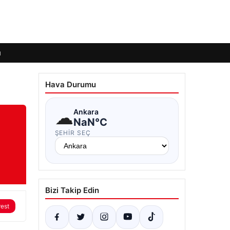
ı
Hava Durumu
☁
Ankara
NaN°C
ŞEHIR SEÇ
Bizi Takip Edin
rest