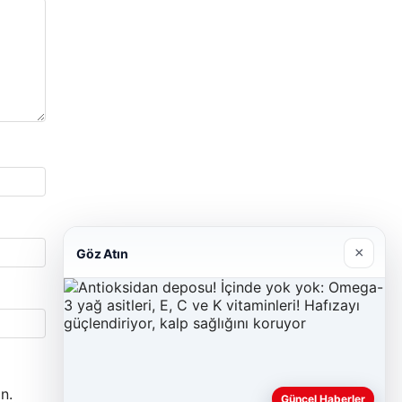
×
Göz Atın
n.
Güncel Haberler