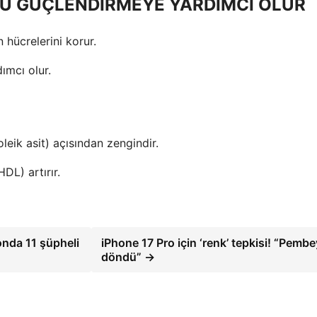
U GÜÇLENDİRMEYE YARDIMCI OLUR
 hücrelerini korur.
ımcı olur.
leik asit) açısından zengindir.
DL) artırır.
onda 11 şüpheli
iPhone 17 Pro için ‘renk’ tepkisi! “Pemb
döndü” →