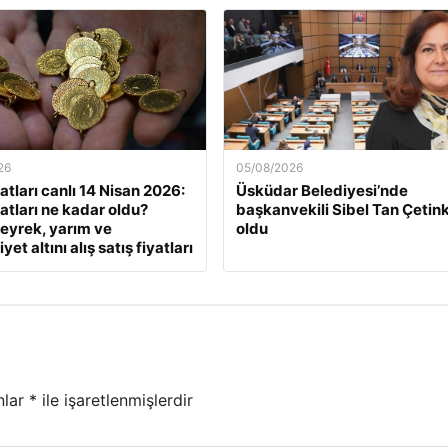
26
05/08/2026
yatları canlı 14 Nisan 2026:
Üsküdar Belediyesi’nde
yatları ne kadar oldu?
başkanvekili Sibel Tan Çetin
eyrek, yarım ve
oldu
et altını alış satış fiyatları
nlar
*
ile işaretlenmişlerdir