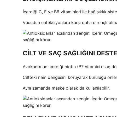
İçerdiği C, E ve B6 vitaminleri ile bağışıklık sist
Vücudun enfeksiyonlara karşı daha dirençli olma
CİLT VE SAÇ SAĞLIĞINI DEST
Avokadonun içerdiği biotin (B7 vitamini) saç dök
Ciltteki nem dengesini koruyarak kuruluğu önler
Aynı zamanda maske olarak da kullanılabilir.