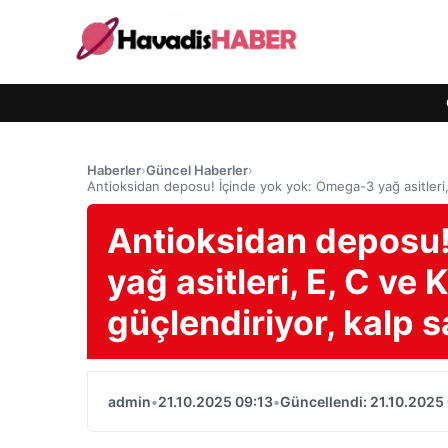
Haberler
›
Güncel Haberler
›
Antioksidan deposu! İçinde yok yok: Omega-3 yağ asitleri, E
Antioksidan deposu!
yağ asitleri, E, C ve 
güçlendiriyor, kalp s
admin
•
21.10.2025 09:13
•
Güncellendi: 21.10.2025