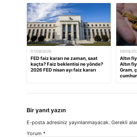
07/08/2026
06/08/20
FED faiz kararı ne zaman, saat
Altın fi
kaçta? Faiz beklentisi ne yönde?
Altın fi
2026 FED nisan ayı faiz kararı
Gram, ç
cumhuriy
Bir yanıt yazın
E-posta adresiniz yayınlanmayacak.
Gerekli ala
Yorum
*