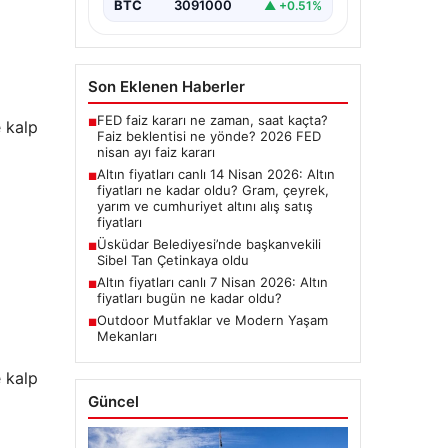
BTC
3091000
▲ +0.51%
Son Eklenen Haberler
FED faiz kararı ne zaman, saat kaçta?
■
Faiz beklentisi ne yönde? 2026 FED
nisan ayı faiz kararı
Altın fiyatları canlı 14 Nisan 2026: Altın
■
fiyatları ne kadar oldu? Gram, çeyrek,
yarım ve cumhuriyet altını alış satış
fiyatları
Üsküdar Belediyesi’nde başkanvekili
■
Sibel Tan Çetinkaya oldu
Altın fiyatları canlı 7 Nisan 2026: Altın
■
fiyatları bugün ne kadar oldu?
Outdoor Mutfaklar ve Modern Yaşam
■
Mekanları
Güncel