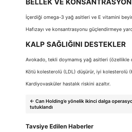
BELLEK VE KONSANTRASYON
İçerdiği omega-3 yağ asitleri ve E vitamini beyin
Hafızayı ve konsantrasyonu güçlendirmeye yard
KALP SAĞLIĞINI DESTEKLER
Avokado, tekli doymamış yağ asitleri (özellikle o
Kötü kolesterolü (LDL) düşürür, iyi kolesterolü (H
Kardiyovasküler hastalık riskini azaltır.
← Can Holding’e yönelik ikinci dalga operasy
tutuklandı
Tavsiye Edilen Haberler