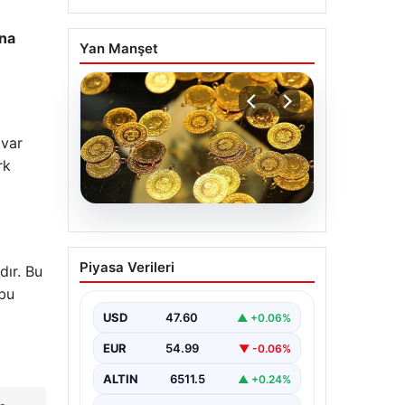
ına
Yan Manşet
 var
rk
05.08.2026
Altın fiyatları canlı 7
Piyasa Verileri
dır. Bu
Nisan 2026: Altın
 bu
fiyatları bugün ne kadar
oldu?
USD
47.60
▲ +0.06%
EUR
54.99
▼ -0.06%
ALTIN
6511.5
▲ +0.24%