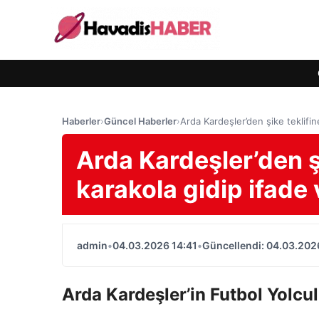
Haberler
›
Güncel Haberler
›
Arda Kardeşler’den şike teklifin
Arda Kardeşler’den şi
karakola gidip ifade
admin
•
04.03.2026 14:41
•
Güncellendi: 04.03.202
Arda Kardeşler’in Futbol Yolcu