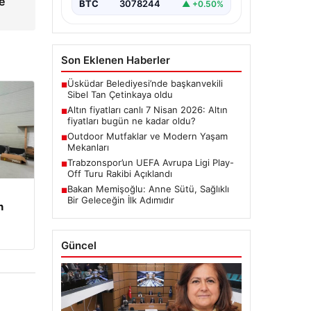
e
BTC
3078244
▲ +0.50%
Son Eklenen Haberler
Üsküdar Belediyesi’nde başkanvekili
■
Sibel Tan Çetinkaya oldu
Altın fiyatları canlı 7 Nisan 2026: Altın
■
fiyatları bugün ne kadar oldu?
Outdoor Mutfaklar ve Modern Yaşam
■
Mekanları
Trabzonspor’un UEFA Avrupa Ligi Play-
■
Off Turu Rakibi Açıklandı
Bakan Memişoğlu: Anne Sütü, Sağlıklı
■
Bir Geleceğin İlk Adımıdır
n
Güncel