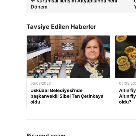
← Kurumsal İletişim Altyapısında Yeni
Dönem
Tavsiye Edilen Haberler
05/08/2026
05/08/20
Üsküdar Belediyesi’nde
Altın fi
başkanvekili Sibel Tan Çetinkaya
Altın f
oldu
oldu?
Bir yanıt yazın