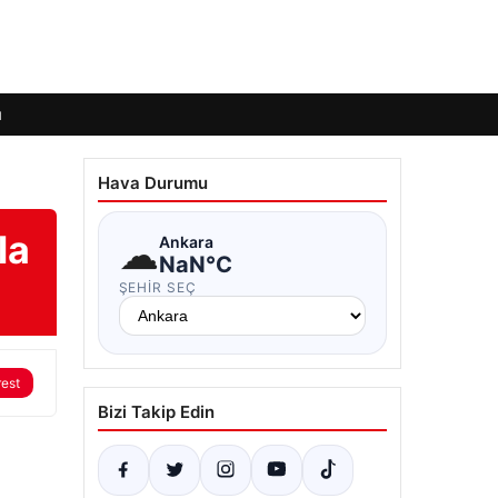
ı
Hava Durumu
la
☁
Ankara
NaN°C
ŞEHIR SEÇ
rest
Bizi Takip Edin