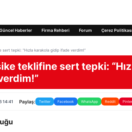
Güncel Haberler
Firma Rehberi
Forum
Çerez Politikas
e sert tepki: “Hızla karakola gidip ifade verdim!”
ke teklifine sert tepki: “Hız
 verdim!”
Paylaş:
6 14:41
Twitter
Facebook
WhatsApp
Reddit
Pinte
luğu