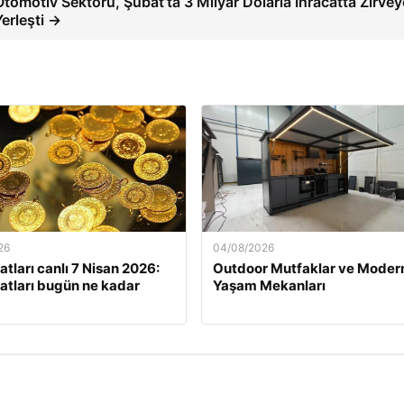
Otomotiv Sektörü, Şubat’ta 3 Milyar Dolarla İhracatta Zirvey
Yerleşti →
26
04/08/2026
yatları canlı 7 Nisan 2026:
Outdoor Mutfaklar ve Moder
iyatları bugün ne kadar
Yaşam Mekanları