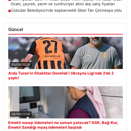
Gram, çeyrek, yarım ve cumhuriyet altını alış satış fiyatları
Üsküdar Belediyesi’nde başkanvekili Sibel Tan Çetinkaya oldu
■
Güncel
09/08/2026
Arda Turan’ın Shakhtar Donetsk’i Ukrayna Ligi’nde 2’de 2
yaptı!
08/08/2026
Emekli maaşı ödemeleri ne zaman yatacak? SGK, Bağ-Kur,
Emekli Sandığı maaş ödemeleri başladı