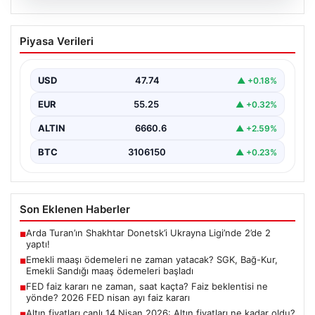
08.08.2026
Emekli maaşı ödemeleri ne zaman
Piyasa Verileri
yatacak? SGK, Bağ-Kur, Emekli Sandığı
maaş ödemeleri başladı
USD
47.74
▲ +0.18%
EUR
55.25
▲ +0.32%
ALTIN
6660.6
▲ +2.59%
BTC
3106150
▲ +0.23%
Son Eklenen Haberler
Arda Turan’ın Shakhtar Donetsk’i Ukrayna Ligi’nde 2’de 2
■
yaptı!
Emekli maaşı ödemeleri ne zaman yatacak? SGK, Bağ-Kur,
■
Emekli Sandığı maaş ödemeleri başladı
FED faiz kararı ne zaman, saat kaçta? Faiz beklentisi ne
■
yönde? 2026 FED nisan ayı faiz kararı
Altın fiyatları canlı 14 Nisan 2026: Altın fiyatları ne kadar oldu?
■