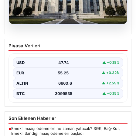
07.08.2026
FED faiz kararı ne zaman, saat kaçta?
Piyasa Verileri
Faiz beklentisi ne yönde? 2026 FED
nisan ayı faiz kararı
USD
47.74
▲ +0.18%
EUR
55.25
▲ +0.32%
ALTIN
6660.6
▲ +2.59%
BTC
3099535
▲ +0.15%
Son Eklenen Haberler
Emekli maaşı ödemeleri ne zaman yatacak? SGK, Bağ-Kur,
■
Emekli Sandığı maaş ödemeleri başladı