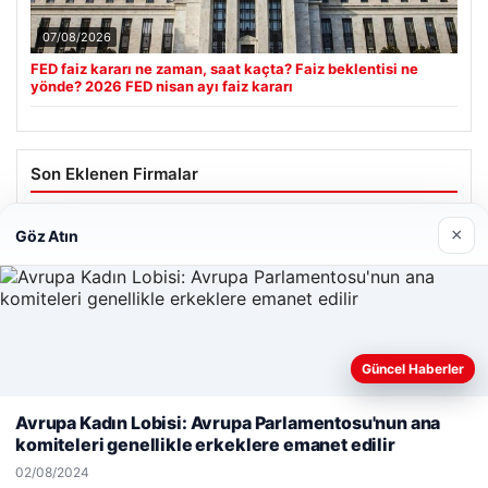
07/08/2026
FED faiz kararı ne zaman, saat kaçta? Faiz beklentisi ne
yönde? 2026 FED nisan ayı faiz kararı
Son Eklenen Firmalar
×
Göz Atın
Güncel Haberler
Web sitemizi nasıl kullandığınızı daha iyi anlayabilmek,
deneyiminizi kişiselleştirmek ve geliştirmek amacıyla çerezler
Avrupa Kadın Lobisi: Avrupa Parlamentosu'nun ana
kullanıyoruz.
Çerez Politikamız
komiteleri genellikle erkeklere emanet edilir
Reddet
Kabul Et
02/08/2024