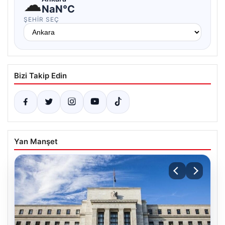
☁
NaN°C
ŞEHIR SEÇ
Bizi Takip Edin
Yan Manşet