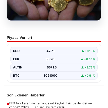
06.08.2026
Altın fiyatları canlı 14 Nisan 2026: Altın
Piyasa Verileri
fiyatları ne kadar oldu? Gram, çeyrek,
yarım ve cumhuriyet altını alış satış
fiyatları
USD
47.71
▲ +0.16%
EUR
55.20
▲ +0.33%
ALTIN
6671.5
▲ +2.76%
BTC
3091000
▲ +0.51%
Son Eklenen Haberler
FED faiz kararı ne zaman, saat kaçta? Faiz beklentisi ne
■
yönde? 2026 FED nisan ayı faiz kararı