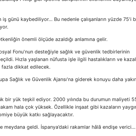
n iş günü kaybediliyor… Bu nedenle çalışanların yüzde 75'i b
yor.
tkenliğin önemli ölçüde azaldığı anlamına gelir.
syal Fonu'nun desteğiyle sağlık ve güvenlik tedbirlerinin
çildi. Hızla yaşlanan nüfusta işle ilgili hastalıkların ve kazal
fazla dikkat edilecek.
rupa Sağlık ve Güvenlik Ajansı'na giderek konuyu daha yakı
k bir yük teşkil ediyor. 2000 yılında bu durumun maliyeti 5
akam hala çok yüksek. Özellikle inşaat gibi kazaların yaygı
miye büyük katkı sağlayacaktır.
de meydana geldi. İspanya’daki rakamlar hâlâ endişe verici…