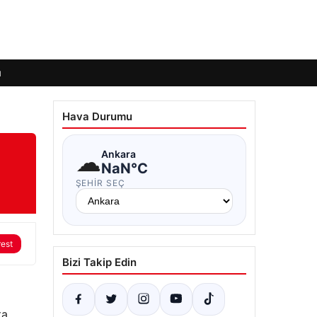
ı
Hava Durumu
☁
Ankara
NaN°C
ŞEHIR SEÇ
rest
Bizi Takip Edin
kta…