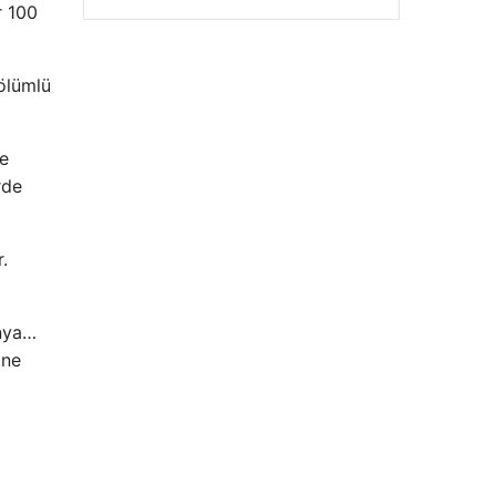
r 100
 ölümlü
de
rde
Enes Kaplan Avukatlık Bürosu
28/04/2026
.
anya…
ine