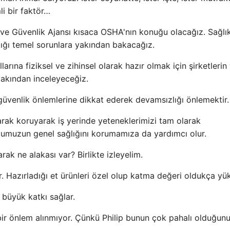
i bir faktör…
 ve Güvenlik Ajansı kısaca OSHA'nın konuğu olacağız. Sağlı
tığı temel sorunlara yakından bakacağız.
arına fiziksel ve zihinsel olarak hazır olmak için şirketlerin
yakından inceleyeceğiz.
 güvenlik önlemlerine dikkat ederek devamsızlığı önlemektir.
larak koruyarak iş yerinde yeteneklerimizi tam olarak
umuzun genel sağlığını korumamıza da yardımcı olur.
k ne alakası var? Birlikte izleyelim.
yor. Hazırladığı et ürünleri özel olup katma değeri oldukça yük
 büyük katkı sağlar.
 bir önlem alınmıyor. Çünkü Philip bunun çok pahalı olduğun