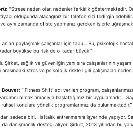
örü:
''Strese neden olan nedenler farklılık göstermektedir. Ö
tiyacı olduğunda alacağınız bir telefon sizi tedirgin edebilir
 ve aynı zamanda ofiste yapmanız gereken işlerle uğraşmak 
 anları paylaşmak çalışanlar için tabu… Bu, psikolojik hastal
 kadar büyükse bu risk de o kadar büyük.”
 Şirket, sağlık ve güvenliğin yanı sıra çalışanlarının yaşam
ı arasındaki stres ve psikolojik riskle ilgili çalışmaları neden
.
e Bouver:
“'Fitness Shift' adı verilen program, çalışanlarımız
 yardımcı olmak amacıyla başlattığımız bir uygulamadır… Sağ
 ruhsal konulara yönelik programlarımız da bulunmaktadır.”
ından sadece biri. Haftalık antrenmanını işyerinde yapıyor. 
a da danışmanlık desteği alıyor. Şirket, 2013 yılından bu yan