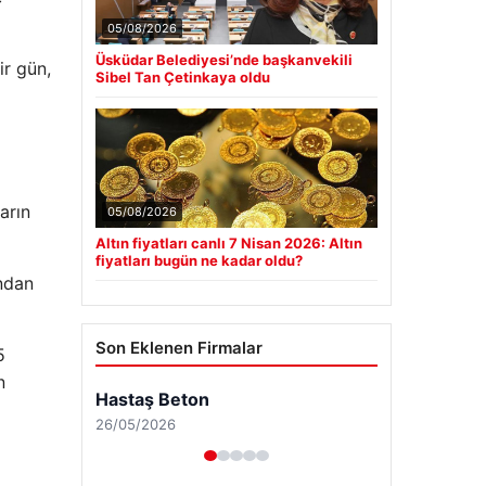
05/08/2026
Üsküdar Belediyesi’nde başkanvekili
ir gün,
Sibel Tan Çetinkaya oldu
arın
05/08/2026
Altın fiyatları canlı 7 Nisan 2026: Altın
fiyatları bugün ne kadar oldu?
ndan
Son Eklenen Firmalar
5
n