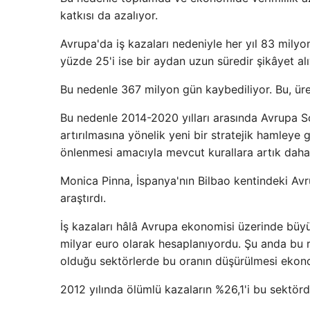
katkısı da azalıyor.
Avrupa'da iş kazaları nedeniyle her yıl 83 milyo
yüzde 25'i ise bir aydan uzun süredir şikâyet alı
Bu nedenle 367 milyon gün kaybediliyor. Bu, üre
Bu nedenle 2014-2020 yılları arasında Avrupa So
artırılmasına yönelik yeni bir stratejik hamleye ge
önlenmesi amacıyla mevcut kurallara artık daha 
Monica Pinna, İspanya'nın Bilbao kentindeki Av
araştırdı.
İş kazaları hâlâ Avrupa ekonomisi üzerinde büyü
milyar euro olarak hesaplanıyordu. Şu anda bu r
olduğu sektörlerde bu oranın düşürülmesi ekono
2012 yılında ölümlü kazaların %26,1'i bu sektör