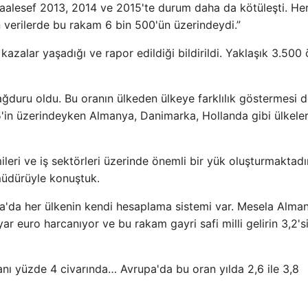
aalesef 2013, 2014 ve 2015'te durum daha da kötüleşti. He
n verilerde bu rakam 6 bin 500'ün üzerindeydi.”
kazalar yaşadığı ve rapor edildiği bildirildi. Yaklaşık 3.500
ağduru oldu. Bu oranın ülkeden ülkeye farklılık göstermesi 
5'in üzerindeyken Almanya, Danimarka, Hollanda gibi ülkele
eri ve iş sektörleri üzerinde önemli bir yük oluşturmaktadır
müdürüyle konuştuk.
a'da her ülkenin kendi hesaplama sistemi var. Mesela Alm
ar euro harcanıyor ve bu rakam gayri safi milli gelirin 3,2's
oranı yüzde 4 civarında… Avrupa'da bu oran yılda 2,6 ile 3,8