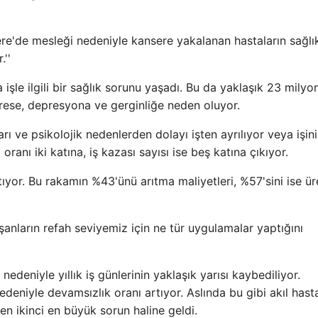
tere'de mesleği nedeniyle kansere yakalanan hastaların sağlı
.''
işle ilgili bir sağlık sorunu yaşadı. Bu da yaklaşık 23 milyo
trese, depresyona ve gerginliğe neden oluyor.
rı ve psikolojik nedenlerden dolayı işten ayrılıyor veya işini
ranı iki katına, iş kazası sayısı ise beş katına çıkıyor.
ıyor. Bu rakamın %43'ünü arıtma maliyetleri, %57'sini ise ü
şanların refah seviyemiz için ne tür uygulamalar yaptığını
 nedeniyle yıllık iş günlerinin yaklaşık yarısı kaybediliyor.
eniyle devamsızlık oranı artıyor. Aslında bu gibi akıl hastal
en ikinci en büyük sorun haline geldi.