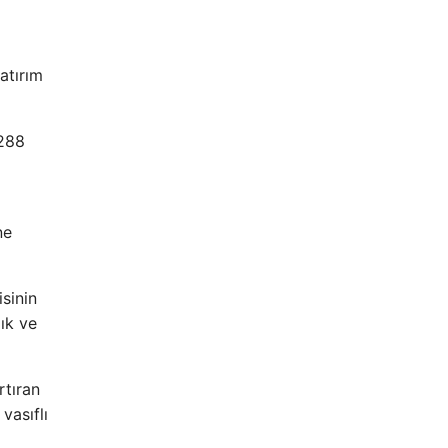
atırım
 288
ne
sinin
ık ve
rtıran
vasıflı