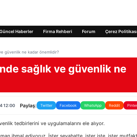
Güncel Haberler
Firma Rehberi
Forum
Çerez Politikas
 ve güvenlik ne kadar önemlidir?
inde sağlık ve güvenlik ne
Paylaş:
4 12:00
Twitter
Facebook
WhatsApp
Reddit
Pinte
nlik tedbirlerini ve uygulamalarını ele alıyor.
aman ihmal ediyoruz. İster seyahatte, ister işte, ister mutfa