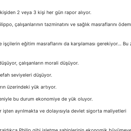
kişiden 2 veya 3 kişi her gün rapor alıyor.
ilippo, çalışanlarının tazminatını ve sağlık masraflarını öde
ve işçilerin eğitim masraflarını da karşılaması gerekiyor… B
düşüyor, çalışanların morali düşüyor.
 refah seviyeleri düşüyor.
ın üzerindeki yük artıyor.
deniyle bu durum ekonomiye de yük oluyor.
 işten ayrılmakta ve dolayısıyla devlet sigorta maliyetleri
aldıkça Philip gibi işletme sahiplerinin ekonomik büyümey