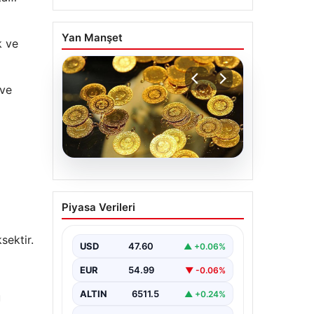
Yan Manşet
k ve
 ve
05.08.2026
Altın fiyatları canlı 7
Piyasa Verileri
Nisan 2026: Altın
fiyatları bugün ne kadar
sektir.
oldu?
USD
47.60
▲ +0.06%
EUR
54.99
▼ -0.06%
ALTIN
6511.5
▲ +0.24%
u