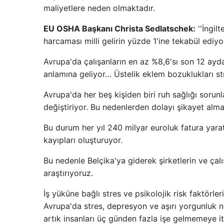
maliyetlere neden olmaktadır.
EU OSHA Başkanı Christa Sedlatschek:
''İngil
harcaması milli gelirin yüzde 1'ine tekabül ediyor
Avrupa'da çalışanların en az %8,6'sı son 12 ayda 
anlamına geliyor… Üstelik eklem bozuklukları s
Avrupa'da her beş kişiden biri ruh sağlığı sorunla
değiştiriyor. Bu nedenlerden dolayı şikayet alma o
Bu durum her yıl 240 milyar euroluk fatura yarat
kayıpları oluşturuyor.
Bu nedenle Belçika'ya giderek şirketlerin ve çalı
araştırıyoruz.
İş yüküne bağlı stres ve psikolojik risk faktörleri
Avrupa'da stres, depresyon ve aşırı yorgunluk ned
artık insanları üç günden fazla işe gelmemeye it