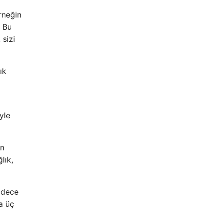
rneğin
. Bu
sizi
ık
iyle
ın
lık,
Sadece
a üç