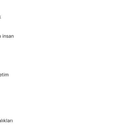
k
n insan
retim
ıkları