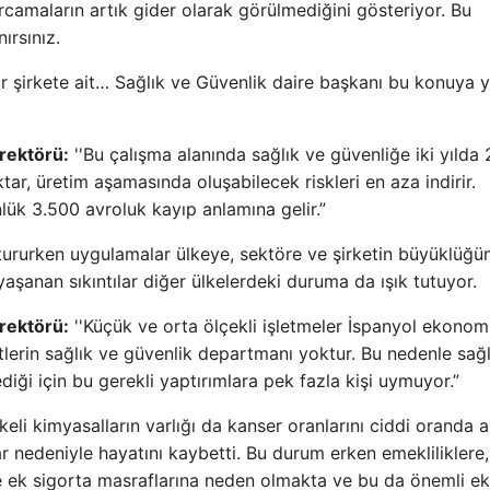
rcamaların artık gider olarak görülmediğini gösteriyor. Bu
ırsınız.
ir şirkete ait… Sağlık ve Güvenlik daire başkanı bu konuya y
irektörü:
''Bu çalışma alanında sağlık ve güvenliğe iki yılda
ar, üretim aşamasında oluşabilecek riskleri en aza indirir.
ük 3.500 avroluk kayıp anlamına gelir.”
tururken uygulamalar ülkeye, sektöre ve şirketin büyüklüğü
yaşanan sıkıntılar diğer ülkelerdeki duruma da ışık tutuyor.
irektörü:
''Küçük ve orta ölçekli işletmeler İspanyol ekonomi
lerin sağlık ve güvenlik departmanı yoktur. Bu nedenle sağl
ği için bu gerekli yaptırımlara pek fazla kişi uymuyor.”
keli kimyasalların varlığı da kanser oranlarını ciddi oranda a
ar nedeniyle hayatını kaybetti. Bu durum erken emekliliklere, 
e ek sigorta masraflarına neden olmakta ve bu da önemli ek