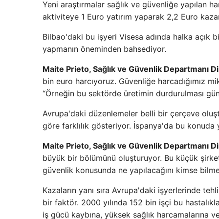
Yeni araştırmalar sağlık ve güvenliğe yapılan ha
aktiviteye 1 Euro yatırım yaparak 2,2 Euro kazan
Bilbao'daki bu işyeri Visesa adında halka açık b
yapmanın öneminden bahsediyor.
Maite Prieto, Sağlık ve Güvenlik Departmanı D
bin euro harcıyoruz. Güvenliğe harcadığımız mikt
“Örneğin bu sektörde üretimin durdurulması günl
Avrupa'daki düzenlemeler belli bir çerçeve oluş
göre farklılık gösteriyor. İspanya'da bu konuda 
Maite Prieto, Sağlık ve Güvenlik Departmanı D
büyük bir bölümünü oluşturuyor. Bu küçük şirket
güvenlik konusunda ne yapılacağını kimse bilmedi
Kazaların yanı sıra Avrupa'daki işyerlerinde tehli
bir faktör. 2000 yılında 152 bin işçi bu hastalıkl
iş gücü kaybına, yüksek sağlık harcamalarına v