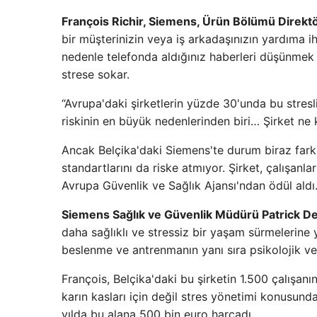
François Richir, Siemens, Ürün Bölümü Direkt
bir müşterinizin veya iş arkadaşınızın yardıma ih
nedenle telefonda aldığınız haberleri düşünmek
strese sokar.
“Avrupa'daki şirketlerin yüzde 30'unda bu stresli
riskinin en büyük nedenlerinden biri… Şirket ne
Ancak Belçika'daki Siemens'te durum biraz farklı.
standartlarını da riske atmıyor. Şirket, çalışanlar
Avrupa Güvenlik ve Sağlık Ajansı'ndan ödül aldı
Siemens Sağlık ve Güvenlik Müdürü Patrick D
daha sağlıklı ve stressiz bir yaşam sürmelerine
beslenme ve antrenmanın yanı sıra psikolojik ve
François, Belçika'daki bu şirketin 1.500 çalışan
karın kasları için değil stres yönetimi konusund
yılda bu alana 500 bin euro harcadı.