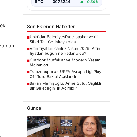
BTC
3078244
▲ +0.50%
mek
Son Eklenen Haberler
Üsküdar Belediyesi’nde başkanvekili
■
Sibel Tan Çetinkaya oldu
u zaman
Altın fiyatları canlı 7 Nisan 2026: Altın
■
fiyatları bugün ne kadar oldu?
Outdoor Mutfaklar ve Modern Yaşam
■
Mekanları
Trabzonspor’un UEFA Avrupa Ligi Play-
■
Off Turu Rakibi Açıklandı
Bakan Memişoğlu: Anne Sütü, Sağlıklı
■
Bir Geleceğin İlk Adımıdır
Güncel
e