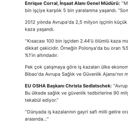
Enrique Corral, İnşaat Alanı Genel Müdürü:
''M
bin işçiye karşılık 5 bin yaralanma yaşandı. “So
2012 yılında Avrupa'da 2,5 milyon işçinin küçük 
kaza yaşandı.
''Kısacası 100 bin işçiden 2.44'ü ölümlü kaza m
dikkat çekicidir. Örneğin Polonya'da bu oran %
%1'in altındadır.
Pek çok çalışmaya göre iş kazaları ülke ekonomil
Bibao'da Avrupa Sağlık ve Güvenlik Ajansı'nın 
EU OSHA Başkanı Christa Sedlatschek:
''Avrup
Bu ülkede sağlık ve güvenlik tedbirlerine 90 mily
tekabül ediyor.”
''Dünyada iş kazalarının gayri safi milli gelire 
arasında…''