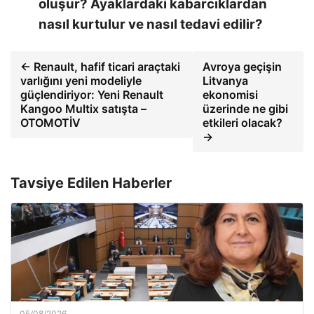
oluşur? Ayaklardaki kabarcıklardan
nasıl kurtulur ve nasıl tedavi edilir?
← Renault, hafif ticari araçtaki
Avroya geçişin
varlığını yeni modeliyle
Litvanya
güçlendiriyor: Yeni Renault
ekonomisi
Kangoo Multix satışta –
üzerinde ne gibi
OTOMOTİV
etkileri olacak?
→
Tavsiye Edilen Haberler
05/08/2026