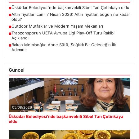
Üsküdar Belediyesi’nde başkanvekili Sibel Tan Çetinkaya oldu
■
Altın fiyatları canlı 7 Nisan 2026: Altın fiyatları bugün ne kadar
■
oldu?
Outdoor Mutfaklar ve Modern Yaşam Mekanları
■
Trabzonspor’un UEFA Avrupa Ligi Play-Off Turu Rakibi
■
Açıklandı
Bakan Memişoğlu: Anne Sütü, Sağlıklı Bir Geleceğin İlk
■
Adımıdır
Güncel
05/08/2026
Üsküdar Belediyesi’nde başkanvekili Sibel Tan Çetinkaya
oldu