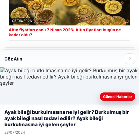
05/08/2026
Altın fiyatları canlı 7 Nisan 2026: Altın fiyatları bugün ne
kadar oldu?
×
Göz Atın
Son Eklenen Firmalar
Enes Kaplan Avukatlık Bürosu
28/04/2026
Güncel Haberler
Web sitemizi nasıl kullandığınızı daha iyi anlayabilmek,
Ayak bileği burkulmasına ne iyi gelir? Burkulmuş bir
deneyiminizi kişiselleştirmek ve geliştirmek amacıyla çerezler
ayak bileği nasıl tedavi edilir? Ayak bileği
kullanıyoruz.
Çerez Politikamız
burkulmasına iyi gelen şeyler
Reddet
Kabul Et
© 2026 Havadis Haber | Güncel Haberler
28/07/2024