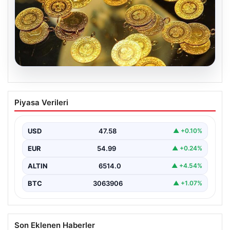
05.08.2026
Altın fiyatları canlı 7 Nisan 2026: Altın
Piyasa Verileri
fiyatları bugün ne kadar oldu?
USD
47.58
▲ +0.10%
EUR
54.99
▲ +0.24%
ALTIN
6514.0
▲ +4.54%
BTC
3063906
▲ +1.07%
Son Eklenen Haberler