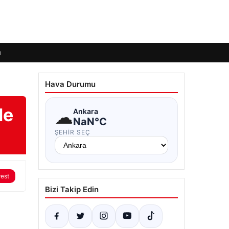
ı
Hava Durumu
le
☁
Ankara
NaN°C
ŞEHIR SEÇ
rest
Bizi Takip Edin