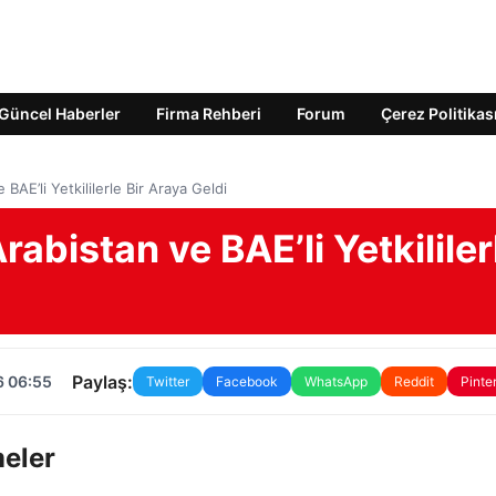
Güncel Haberler
Firma Rehberi
Forum
Çerez Politikas
BAE’li Yetkililerle Bir Araya Geldi
abistan ve BAE’li Yetkililer
Paylaş:
6 06:55
Twitter
Facebook
WhatsApp
Reddit
Pinte
eler