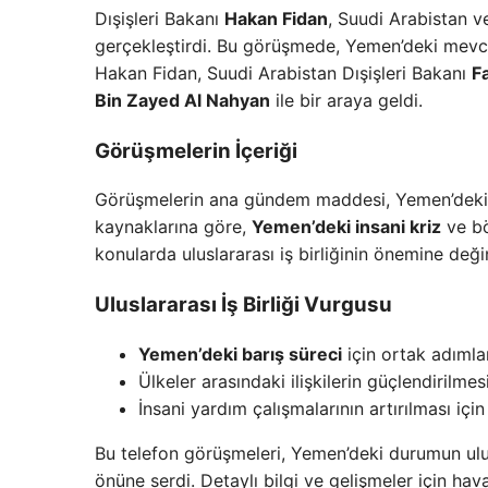
Dışişleri Bakanı
Hakan Fidan
, Suudi Arabistan ve
gerçekleştirdi. Bu görüşmede, Yemen’deki mevcut
Hakan Fidan, Suudi Arabistan Dışişleri Bakanı
F
Bin Zayed Al Nahyan
ile bir araya geldi.
Görüşmelerin İçeriği
Görüşmelerin ana gündem maddesi, Yemen’deki çat
kaynaklarına göre,
Yemen’deki insani kriz
ve bö
konularda uluslararası iş birliğinin önemine deği
Uluslararası İş Birliği Vurgusu
Yemen’deki barış süreci
için ortak adımlar
Ülkeler arasındaki ilişkilerin güçlendirilmes
İnsani yardım çalışmalarının artırılması için
Bu telefon görüşmeleri, Yemen’deki durumun ul
önüne serdi. Detaylı bilgi ve gelişmeler için hav