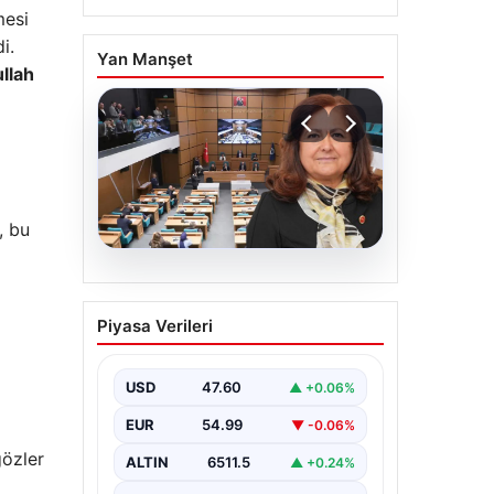
mesi
i.
Yan Manşet
llah
, bu
05.08.2026
Üsküdar Belediyesi’nde
Piyasa Verileri
başkanvekili Sibel Tan
Çetinkaya oldu
USD
47.60
▲ +0.06%
EUR
54.99
▼ -0.06%
gözler
ALTIN
6511.5
▲ +0.24%