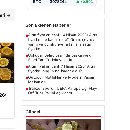
BTC
3078244
▲ +0.50%
eri →
Son Eklenen Haberler
Altın fiyatları canlı 14 Nisan 2026: Altın
■
fiyatları ne kadar oldu? Gram, çeyrek,
yarım ve cumhuriyet altını alış satış
fiyatları
Üsküdar Belediyesi’nde başkanvekili
■
Sibel Tan Çetinkaya oldu
Altın fiyatları canlı 7 Nisan 2026: Altın
■
fiyatları bugün ne kadar oldu?
Outdoor Mutfaklar ve Modern Yaşam
■
Mekanları
Trabzonspor’un UEFA Avrupa Ligi Play-
■
Off Turu Rakibi Açıklandı
026:
Güncel