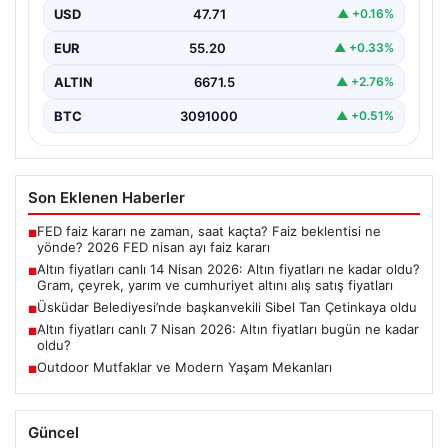
fiyatları
USD
47.71
▲ +0.16%
EUR
55.20
▲ +0.33%
ALTIN
6671.5
▲ +2.76%
BTC
3091000
▲ +0.51%
Son Eklenen Haberler
FED faiz kararı ne zaman, saat kaçta? Faiz beklentisi ne
■
yönde? 2026 FED nisan ayı faiz kararı
Altın fiyatları canlı 14 Nisan 2026: Altın fiyatları ne kadar oldu?
■
Gram, çeyrek, yarım ve cumhuriyet altını alış satış fiyatları
Üsküdar Belediyesi’nde başkanvekili Sibel Tan Çetinkaya oldu
■
Altın fiyatları canlı 7 Nisan 2026: Altın fiyatları bugün ne kadar
■
oldu?
Outdoor Mutfaklar ve Modern Yaşam Mekanları
■
Güncel