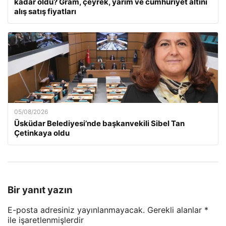
kadar oldu? Gram, çeyrek, yarım ve cumhuriyet altını
alış satış fiyatları
05/08/2026
Üsküdar Belediyesi’nde başkanvekili Sibel Tan
Çetinkaya oldu
Bir yanıt yazın
E-posta adresiniz yayınlanmayacak.
Gerekli alanlar
*
ile işaretlenmişlerdir