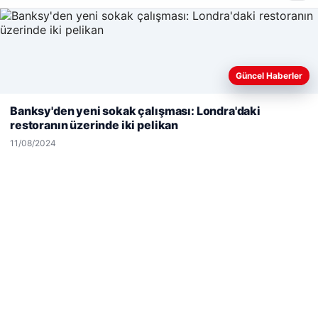
Enes Kaplan Avukatlık Bürosu
28/04/2026
Güncel Haberler
Web sitemizi nasıl kullandığınızı daha iyi anlayabilmek,
deneyiminizi kişiselleştirmek ve geliştirmek amacıyla çerezler
Banksy'den yeni sokak çalışması: Londra'daki
kullanıyoruz.
Çerez Politikamız
restoranın üzerinde iki pelikan
Reddet
Kabul Et
© 2026 Havadis Haber | Güncel Haberler
11/08/2024
io