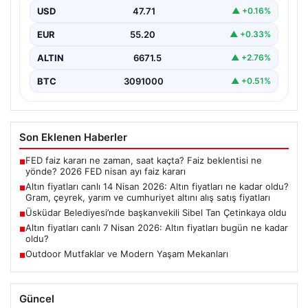
fiyatları
USD
47.71
▲ +0.16%
EUR
55.20
▲ +0.33%
ALTIN
6671.5
▲ +2.76%
BTC
3091000
▲ +0.51%
Son Eklenen Haberler
FED faiz kararı ne zaman, saat kaçta? Faiz beklentisi ne
■
yönde? 2026 FED nisan ayı faiz kararı
Altın fiyatları canlı 14 Nisan 2026: Altın fiyatları ne kadar oldu?
■
Gram, çeyrek, yarım ve cumhuriyet altını alış satış fiyatları
Üsküdar Belediyesi’nde başkanvekili Sibel Tan Çetinkaya oldu
■
Altın fiyatları canlı 7 Nisan 2026: Altın fiyatları bugün ne kadar
■
oldu?
Outdoor Mutfaklar ve Modern Yaşam Mekanları
■
Güncel