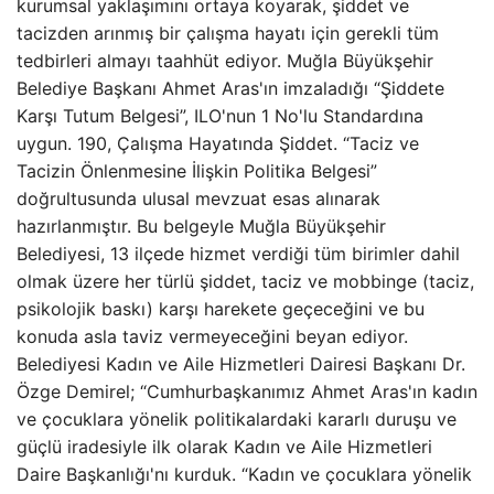
kurumsal yaklaşımını ortaya koyarak, şiddet ve
tacizden arınmış bir çalışma hayatı için gerekli tüm
tedbirleri almayı taahhüt ediyor. Muğla Büyükşehir
Belediye Başkanı Ahmet Aras'ın imzaladığı “Şiddete
Karşı Tutum Belgesi”, ILO'nun 1 No'lu Standardına
uygun. 190, Çalışma Hayatında Şiddet. “Taciz ve
Tacizin Önlenmesine İlişkin Politika Belgesi”
doğrultusunda ulusal mevzuat esas alınarak
hazırlanmıştır. Bu belgeyle Muğla Büyükşehir
Belediyesi, 13 ilçede hizmet verdiği tüm birimler dahil
olmak üzere her türlü şiddet, taciz ve mobbinge (taciz,
psikolojik baskı) karşı harekete geçeceğini ve bu
konuda asla taviz vermeyeceğini beyan ediyor.
Belediyesi Kadın ve Aile Hizmetleri Dairesi Başkanı Dr.
Özge Demirel; “Cumhurbaşkanımız Ahmet Aras'ın kadın
ve çocuklara yönelik politikalardaki kararlı duruşu ve
güçlü iradesiyle ilk olarak Kadın ve Aile Hizmetleri
Daire Başkanlığı'nı kurduk. “Kadın ve çocuklara yönelik