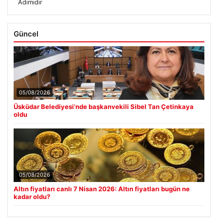
Adımıdır
Güncel
05/08/2026
Üsküdar Belediyesi’nde başkanvekili Sibel Tan Çetinkaya
oldu
05/08/2026
Altın fiyatları canlı 7 Nisan 2026: Altın fiyatları bugün ne
kadar oldu?