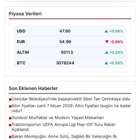
05.08.2026
Altın fiyatları canlı 7 Nisan 2026: Altın
Piyasa Verileri
fiyatları bugün ne kadar oldu?
USD
47.60
▲ +0.06%
EUR
54.99
▼ -0.06%
ALTIN
6511.5
▲ +0.24%
BTC
3078244
▲ +0.50%
Son Eklenen Haberler
Üsküdar Belediyesi’nde başkanvekili Sibel Tan Çetinkaya oldu
■
Altın fiyatları canlı 7 Nisan 2026: Altın fiyatları bugün ne kadar
■
oldu?
Outdoor Mutfaklar ve Modern Yaşam Mekanları
■
Trabzonspor’un UEFA Avrupa Ligi Play-Off Turu Rakibi
■
Açıklandı
Bakan Memişoğlu: Anne Sütü, Sağlıklı Bir Geleceğin İlk
■