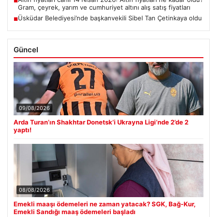
■
Gram, çeyrek, yarım ve cumhuriyet altını alış satış fiyatları
Üsküdar Belediyesi’nde başkanvekili Sibel Tan Çetinkaya oldu
■
Güncel
09/08/2026
Arda Turan’ın Shakhtar Donetsk’i Ukrayna Ligi’nde 2’de 2
yaptı!
08/08/2026
Emekli maaşı ödemeleri ne zaman yatacak? SGK, Bağ-Kur,
Emekli Sandığı maaş ödemeleri başladı