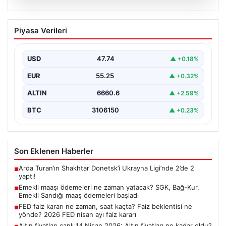
08.08.2026
Emekli maaşı ödemeleri ne zaman
Piyasa Verileri
yatacak? SGK, Bağ-Kur, Emekli Sandığı
maaş ödemeleri başladı
USD
47.74
▲ +0.18%
EUR
55.25
▲ +0.32%
ALTIN
6660.6
▲ +2.59%
BTC
3106150
▲ +0.23%
Son Eklenen Haberler
Arda Turan’ın Shakhtar Donetsk’i Ukrayna Ligi’nde 2’de 2
■
yaptı!
Emekli maaşı ödemeleri ne zaman yatacak? SGK, Bağ-Kur,
■
Emekli Sandığı maaş ödemeleri başladı
FED faiz kararı ne zaman, saat kaçta? Faiz beklentisi ne
■
yönde? 2026 FED nisan ayı faiz kararı
Altın fiyatları canlı 14 Nisan 2026: Altın fiyatları ne kadar oldu?