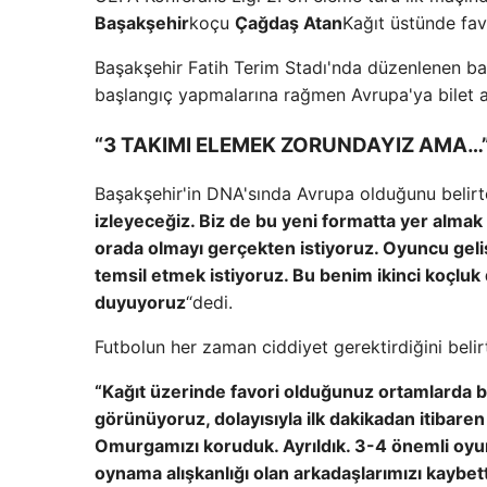
Başakşehir
koçu
Çağdaş Atan
Kağıt üstünde fav
Başakşehir Fatih Terim Stadı'nda düzenlenen ba
başlangıç ​​yapmalarına rağmen Avrupa'ya bilet al
“3 TAKIMI ELEMEK ZORUNDAYIZ AMA…
Başakşehir'in DNA'sında Avrupa olduğunu belirte
izleyeceğiz. Biz de bu yeni formatta yer almak 
orada olmayı gerçekten istiyoruz. Oyuncu geli
temsil etmek istiyoruz. Bu benim ikinci koçl
duyuyoruz
“dedi.
Futbolun her zaman ciddiyet gerektirdiğini belir
“Kağıt üzerinde favori olduğunuz ortamlarda b
görünüyoruz, dolayısıyla ilk dakikadan itibaren 
Omurgamızı koruduk. Ayrıldık. 3-4 önemli oyun
oynama alışkanlığı olan arkadaşlarımızı kaybe