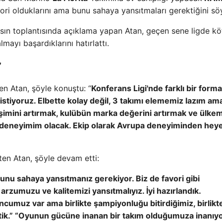
ori olduklarını ama bunu sahaya yansıtmaları gerektiğini söy
sın toplantısında açıklama yapan Atan, geçen sene ligde kö
mayı başardıklarını hatırlattı.
”
n Atan, şöyle konuştu: “
Konferans Ligi'nde farklı bir forma
istiyoruz. Elbette kolay değil, 3 takımı elememiz lazım am
şimini artırmak, kulübün marka değerini artırmak ve ülkem
uk deneyimim olacak. Ekip olarak Avrupa deneyiminden hey
ten Atan, şöyle devam etti:
unu sahaya yansıtmanız gerekiyor. Biz de favori gibi
arzumuzu ve kalitemizi yansıtmalıyız. İyi hazırlandık.
cumuz var ama birlikte şampiyonluğu bitirdiğimiz, birlikt
ttik.” “Oyunun gücüne inanan bir takım olduğumuza inanıy