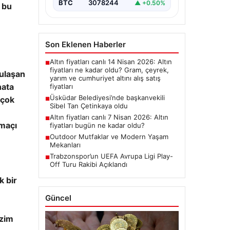
BTC
3078244
▲ +0.50%
n bu
Son Eklenen Haberler
Altın fiyatları canlı 14 Nisan 2026: Altın
■
fiyatları ne kadar oldu? Gram, çeyrek,
ulaşan
yarım ve cumhuriyet altını alış satış
hata
fiyatları
Üsküdar Belediyesi’nde başkanvekili
 çok
■
Sibel Tan Çetinkaya oldu
Altın fiyatları canlı 7 Nisan 2026: Altın
■
 maçı
fiyatları bugün ne kadar oldu?
Outdoor Mutfaklar ve Modern Yaşam
■
Mekanları
Trabzonspor’un UEFA Avrupa Ligi Play-
■
Off Turu Rakibi Açıklandı
k bir
Güncel
izim