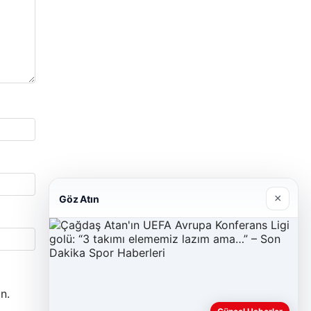
×
Göz Atın
n.