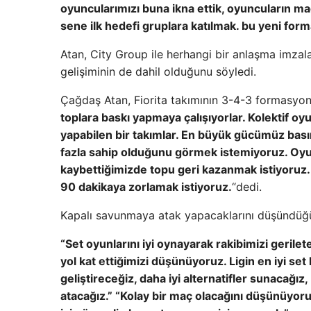
oyuncularımızı buna ikna ettik, oyuncuların maç
sene ilk hedefi gruplara katılmak. bu yeni form
Atan, City Group ile herhangi bir anlaşma imzala
gelişiminin de dahil olduğunu söyledi.
Çağdaş Atan, Fiorita takımının 3-4-3 formasyonuy
toplara baskı yapmaya çalışıyorlar. Kolektif o
yapabilen bir takımlar. En büyük gücümüz basınd
fazla sahip olduğunu görmek istemiyoruz. Oyu
kaybettiğimizde topu geri kazanmak istiyoruz. 
90 dakikaya zorlamak istiyoruz.
“dedi.
Kapalı savunmaya atak yapacaklarını düşündüğü
“Set oyunlarını iyi oynayarak rakibimizi geri
yol kat ettiğimizi düşünüyoruz. Ligin en iyi
geliştireceğiz, daha iyi alternatifler sunacağız
atacağız.” “Kolay bir maç olacağını düşünüyo