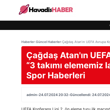
Haberler
›
Güncel Haberler
›
Çağdaş Atan'ın UEFA Avrupa Kon
Çağdaş Atan'ın UEFA
“3 takımı elememiz 
Spor Haberleri
admin
•
24.07.2024 20:32
•
Güncellendi: 24.07.202
UEFA Konferans Ligi 2. ön eleme turu ilk maçı