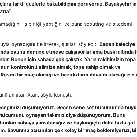
lara farklı gözlerle bakabildiğini görüyoruz. Başakşehir'i
atta”.
madığını, iş birliği yaptığını ve buna scouting ve akademi
la oynadığını belirterek, şunları söyledi: “
Bazen kaleciye 
yunda oyunu domine etmeye çalışıyorlar ama baskı altında 
ır. Bunun için sahada çok çalıştık. Yarın rakibimizin topa
nun kontrolünü elimize almak, topa sahip olmak ve
Resmi bir maç olacağı ve hazırlıkların devamı olacağı için
nü anlatan Atan, şöyle konuştu:
leteceğimizi düşünüyoruz. Geçen sene set hücumunda büyü
 set hücumunu oynayan takımız diye düşünüyorum. Bunu
, bunları sahaya yansıtacağız ve başlangıçta daha fazla gol
rum. Savunma açısından çok kolay bir maç beklemiyoruz, b