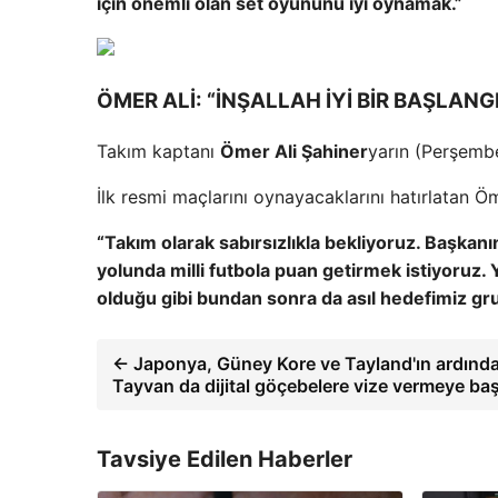
için önemli olan set oyununu iyi oynamak.”
ÖMER ALİ: “İNŞALLAH İYİ BİR BAŞLANG
Takım kaptanı
Ömer Ali Şahiner
yarın (Perşembe)
İlk resmi maçlarını oynayacaklarını hatırlatan Öm
“Takım olarak sabırsızlıkla bekliyoruz. Başkan
yolunda milli futbola puan getirmek istiyoruz. Y
olduğu gibi bundan sonra da asıl hedefimiz gr
← Japonya, Güney Kore ve Tayland'ın ardınd
Tayvan da dijital göçebelere vize vermeye baş
Tavsiye Edilen Haberler