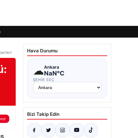
ı
Hava Durumu
erleri
ü:
☁
Ankara
NaN°C
ŞEHIR SEÇ
Bizi Takip Edin
rest
S