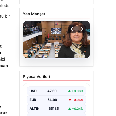
ledi.
Yan Manşet
tü bir
t
a
izi
ecan
05.08.2026
Üsküdar Belediyesi’nde
Piyasa Verileri
başkanvekili Sibel Tan
Çetinkaya oldu
USD
47.60
▲ +0.06%
EUR
54.99
▼ -0.06%
e
ALTIN
6511.5
▲ +0.24%
oruz,