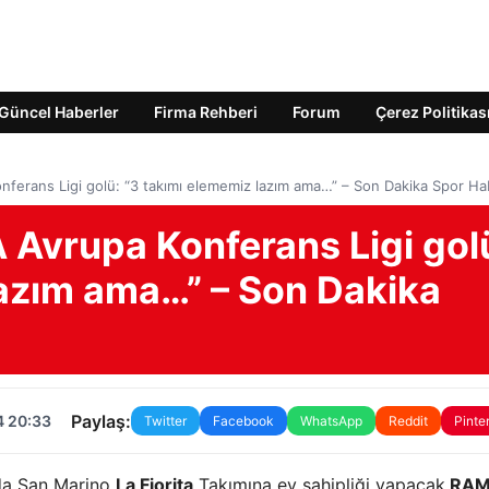
Güncel Haberler
Firma Rehberi
Forum
Çerez Politikas
ferans Ligi golü: “3 takımı elememiz lazım ama…” – Son Dakika Spor Hab
 Avrupa Konferans Ligi gol
lazım ama…” – Son Dakika
Paylaş:
4 20:33
Twitter
Facebook
WhatsApp
Reddit
Pinte
nda San Marino
La Fiorita
Takımına ev sahipliği yapacak
RAM