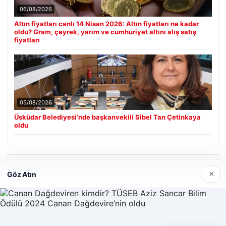
06/08/2026
Altın fiyatları canlı 14 Nisan 2026: Altın fiyatları ne kadar
oldu? Gram, çeyrek, yarım ve cumhuriyet altını alış satış
fiyatları
05/08/2026
Üsküdar Belediyesi’nde başkanvekili Sibel Tan Çetinkaya
oldu
Son Eklenen Firmalar
×
Göz Atın