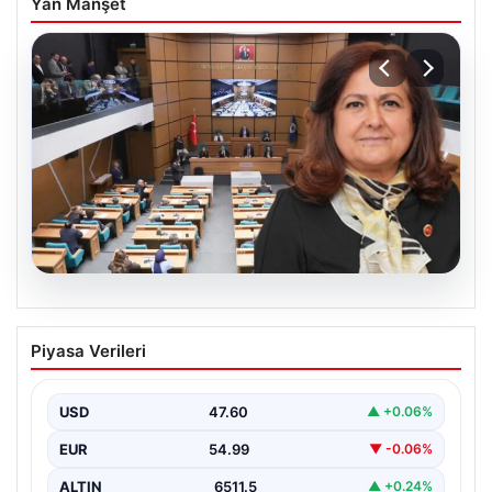
Yan Manşet
05.08.2026
Üsküdar Belediyesi’nde başkanvekili
Piyasa Verileri
Sibel Tan Çetinkaya oldu
USD
47.60
▲ +0.06%
EUR
54.99
▼ -0.06%
ALTIN
6511.5
▲ +0.24%