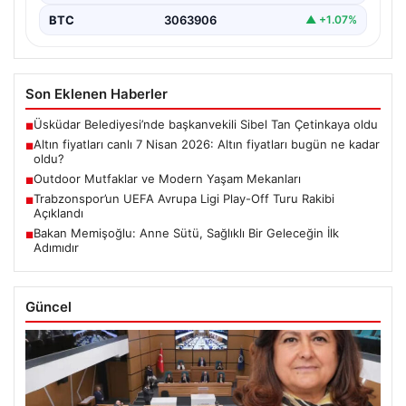
BTC
3063906
▲ +1.07%
Son Eklenen Haberler
Üsküdar Belediyesi’nde başkanvekili Sibel Tan Çetinkaya oldu
■
Altın fiyatları canlı 7 Nisan 2026: Altın fiyatları bugün ne kadar
■
oldu?
Outdoor Mutfaklar ve Modern Yaşam Mekanları
■
Trabzonspor’un UEFA Avrupa Ligi Play-Off Turu Rakibi
■
Açıklandı
Bakan Memişoğlu: Anne Sütü, Sağlıklı Bir Geleceğin İlk
■
Adımıdır
Güncel