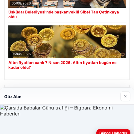
05/08/2026
Üsküdar Belediyesi’nde başkanvekili Sibel Tan Çetinkaya
oldu
05/08/2026
Altın fiyatları canlı 7 Nisan 2026: Altın fiyatları bugün ne
kadar oldu?
Son Eklenen Firmalar
×
Göz Atın
Güncel Haberler