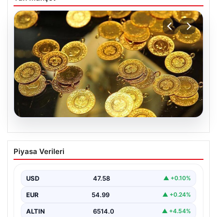
05.08.2026
Altın fiyatları canlı 7 Nisan 2026: Altın
Piyasa Verileri
fiyatları bugün ne kadar oldu?
USD
47.58
▲ +0.10%
EUR
54.99
▲ +0.24%
ALTIN
6514.0
▲ +4.54%