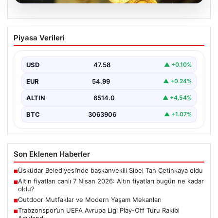
05.08.2026
Altın fiyatları canlı 7 Nisan 2026: Altın
Piyasa Verileri
fiyatları bugün ne kadar oldu?
USD
47.58
▲ +0.10%
EUR
54.99
▲ +0.24%
ALTIN
6514.0
▲ +4.54%
BTC
3063906
▲ +1.07%
Son Eklenen Haberler
Üsküdar Belediyesi’nde başkanvekili Sibel Tan Çetinkaya oldu
■
Altın fiyatları canlı 7 Nisan 2026: Altın fiyatları bugün ne kadar
■
oldu?
Outdoor Mutfaklar ve Modern Yaşam Mekanları
■
Trabzonspor’un UEFA Avrupa Ligi Play-Off Turu Rakibi
■
Açıklandı