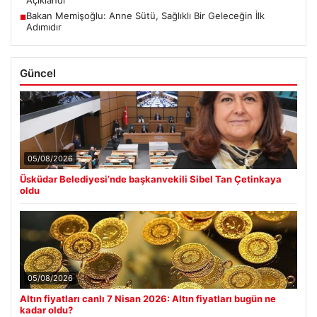
Bakan Memişoğlu: Anne Sütü, Sağlıklı Bir Geleceğin İlk
■
Adımıdır
Güncel
05/08/2026
Üsküdar Belediyesi’nde başkanvekili Sibel Tan Çetinkaya
oldu
05/08/2026
Altın fiyatları canlı 7 Nisan 2026: Altın fiyatları bugün ne
kadar oldu?