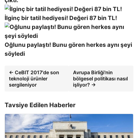
çıktı.
İlginç bir tatil hediyesi! Değeri 87 bin TL!
Oğlunu paylaştı! Bunu gören herkes aynı şeyi
söyledi
← CeBIT 2017'de son
Avrupa Birliği'nin
teknoloji ürünler
bölgesel politikası nasıl
sergileniyor
işliyor? →
Tavsiye Edilen Haberler