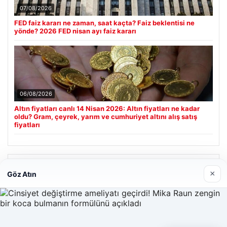
07/08/2026
FED faiz kararı ne zaman, saat kaçta? Faiz beklentisi ne
yönde? 2026 FED nisan ayı faiz kararı
06/08/2026
Altın fiyatları canlı 14 Nisan 2026: Altın fiyatları ne kadar
oldu? Gram, çeyrek, yarım ve cumhuriyet altını alış satış
fiyatları
Son Eklenen Firmalar
×
Göz Atın