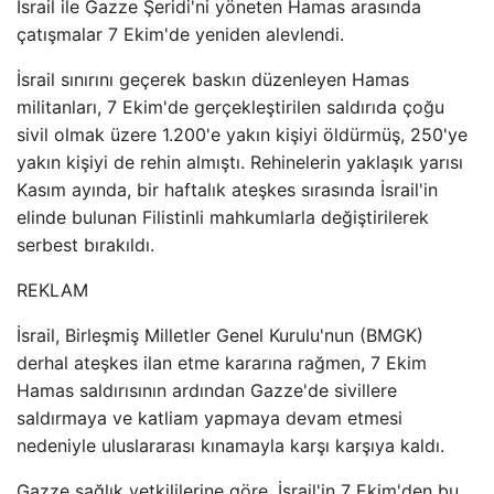
İsrail ile Gazze Şeridi'ni yöneten Hamas arasında
çatışmalar 7 Ekim'de yeniden alevlendi.
İsrail sınırını geçerek baskın düzenleyen Hamas
militanları, 7 Ekim'de gerçekleştirilen saldırıda çoğu
sivil olmak üzere 1.200'e yakın kişiyi öldürmüş, 250'ye
yakın kişiyi de rehin almıştı. Rehinelerin yaklaşık yarısı
Kasım ayında, bir haftalık ateşkes sırasında İsrail'in
elinde bulunan Filistinli mahkumlarla değiştirilerek
serbest bırakıldı.
REKLAM
İsrail, Birleşmiş Milletler Genel Kurulu'nun (BMGK)
derhal ateşkes ilan etme kararına rağmen, 7 Ekim
Hamas saldırısının ardından Gazze'de sivillere
saldırmaya ve katliam yapmaya devam etmesi
nedeniyle uluslararası kınamayla karşı karşıya kaldı.
Gazze sağlık yetkililerine göre, İsrail'in 7 Ekim'den bu