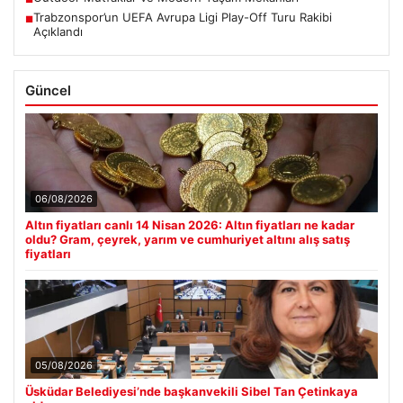
Trabzonspor’un UEFA Avrupa Ligi Play-Off Turu Rakibi
■
Açıklandı
Güncel
06/08/2026
Altın fiyatları canlı 14 Nisan 2026: Altın fiyatları ne kadar
oldu? Gram, çeyrek, yarım ve cumhuriyet altını alış satış
fiyatları
05/08/2026
Üsküdar Belediyesi’nde başkanvekili Sibel Tan Çetinkaya