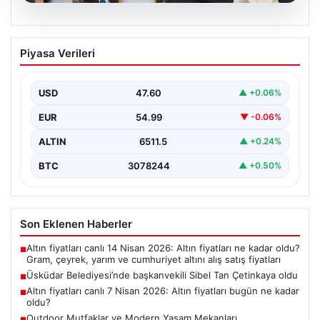
05.08.2026
Üsküdar Belediyesi’nde başkanvekili
Piyasa Verileri
Sibel Tan Çetinkaya oldu
USD
47.60
▲ +0.06%
EUR
54.99
▼ -0.06%
ALTIN
6511.5
▲ +0.24%
BTC
3078244
▲ +0.50%
Son Eklenen Haberler
Altın fiyatları canlı 14 Nisan 2026: Altın fiyatları ne kadar oldu?
■
Gram, çeyrek, yarım ve cumhuriyet altını alış satış fiyatları
Üsküdar Belediyesi’nde başkanvekili Sibel Tan Çetinkaya oldu
■
Altın fiyatları canlı 7 Nisan 2026: Altın fiyatları bugün ne kadar
■
oldu?
Outdoor Mutfaklar ve Modern Yaşam Mekanları
■