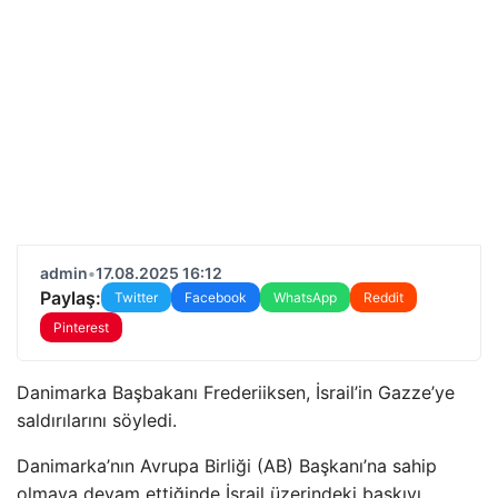
admin
•
17.08.2025 16:12
Paylaş:
Twitter
Facebook
WhatsApp
Reddit
Pinterest
Danimarka Başbakanı Frederiiksen, İsrail’in Gazze’ye
saldırılarını söyledi.
Danimarka’nın Avrupa Birliği (AB) Başkanı’na sahip
olmaya devam ettiğinde İsrail üzerindeki baskıyı