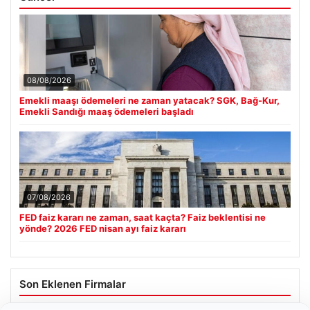
08/08/2026
Emekli maaşı ödemeleri ne zaman yatacak? SGK, Bağ-Kur,
Emekli Sandığı maaş ödemeleri başladı
07/08/2026
FED faiz kararı ne zaman, saat kaçta? Faiz beklentisi ne
yönde? 2026 FED nisan ayı faiz kararı
Son Eklenen Firmalar