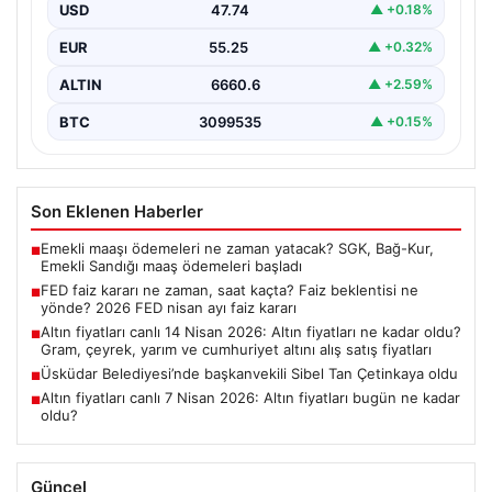
USD
47.74
▲ +0.18%
EUR
55.25
▲ +0.32%
ALTIN
6660.6
▲ +2.59%
BTC
3099535
▲ +0.15%
Son Eklenen Haberler
Emekli maaşı ödemeleri ne zaman yatacak? SGK, Bağ-Kur,
■
Emekli Sandığı maaş ödemeleri başladı
FED faiz kararı ne zaman, saat kaçta? Faiz beklentisi ne
■
yönde? 2026 FED nisan ayı faiz kararı
Altın fiyatları canlı 14 Nisan 2026: Altın fiyatları ne kadar oldu?
■
Gram, çeyrek, yarım ve cumhuriyet altını alış satış fiyatları
Üsküdar Belediyesi’nde başkanvekili Sibel Tan Çetinkaya oldu
■
Altın fiyatları canlı 7 Nisan 2026: Altın fiyatları bugün ne kadar
■
oldu?
Güncel