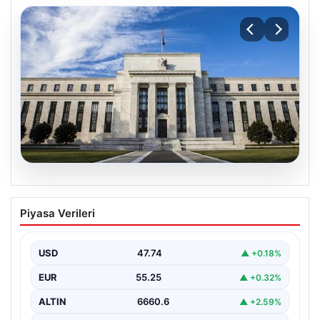
07.08.2026
FED faiz kararı ne zaman, saat kaçta?
Piyasa Verileri
Faiz beklentisi ne yönde? 2026 FED
nisan ayı faiz kararı
USD
47.74
▲ +0.18%
EUR
55.25
▲ +0.32%
ALTIN
6660.6
▲ +2.59%