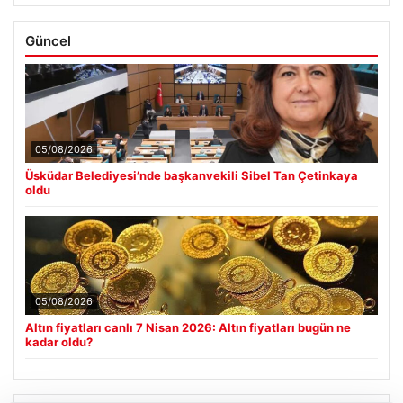
Güncel
05/08/2026
Üsküdar Belediyesi’nde başkanvekili Sibel Tan Çetinkaya
oldu
05/08/2026
Altın fiyatları canlı 7 Nisan 2026: Altın fiyatları bugün ne
kadar oldu?