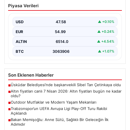
Altın fiyatları canlı 7 Nisan 2026: Altın
Piyasa Verileri
fiyatları bugün ne kadar oldu?
USD
47.58
▲ +0.10%
EUR
54.99
▲ +0.24%
ALTIN
6514.0
▲ +4.54%
BTC
3063906
▲ +1.07%
Son Eklenen Haberler
Üsküdar Belediyesi’nde başkanvekili Sibel Tan Çetinkaya oldu
■
Altın fiyatları canlı 7 Nisan 2026: Altın fiyatları bugün ne kadar
■
oldu?
Outdoor Mutfaklar ve Modern Yaşam Mekanları
■
Trabzonspor’un UEFA Avrupa Ligi Play-Off Turu Rakibi
■
Açıklandı
Bakan Memişoğlu: Anne Sütü, Sağlıklı Bir Geleceğin İlk
■
Adımıdır