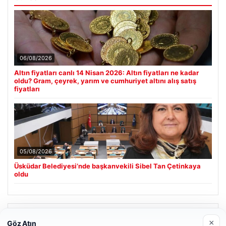
06/08/2026
Altın fiyatları canlı 14 Nisan 2026: Altın fiyatları ne kadar
oldu? Gram, çeyrek, yarım ve cumhuriyet altını alış satış
fiyatları
05/08/2026
Üsküdar Belediyesi’nde başkanvekili Sibel Tan Çetinkaya
oldu
Son Eklenen Firmalar
×
Göz Atın