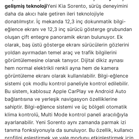
gelişmiş teknoloji
Yeni Kia Sorento, sürüş deneyimini
daha da akıcı hale getiren ileri teknolojiyle
donatılmıştır. İç mekanda 12,3 inç dokunmatik bilgi-
eğlence ekranı ve 12,3 inç sürücü gösterge grubundan
oluşan çift entegre panoramik ekran bulunuyor. Ek
olarak, baş üstü gösterge ekranı sürücülerin gözlerini
yoldan ayırmadan temel araç ve trafik bilgilerini
görüntülemesine olanak tanıyor. Dijital dikiz aynası
hem normal elektrikli renkli ayna hem de kamera
görüntüleme ekranı olarak kullanılabilir. Bilgi-eğlence
sistemi çok modlu kontrol paneliyle kontrol edilebilir.
Bu sistem, kablosuz Apple CarPlay ve Android Auto
bağlantısına ve yerleşik navigasyon özelliklerine
sahiptir. Bilgi-eğlence sistemi ve üç bölgeli otomatik
klima kontrolü, Multi Mode kontrol paneli aracılığıyla
ayarlanabilir. Yeni Sorento aynı zamanda parmak izi
tanıma fonksiyonuyla da sunuluyor. Bu özellik, kullanıcı
profilini eşleştirmek ve vale modunu etkinleştirmek için