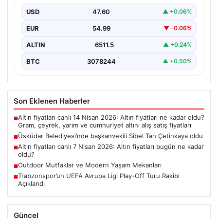
USD
47.60
▲ +0.06%
EUR
54.99
▼ -0.06%
ALTIN
6511.5
▲ +0.24%
BTC
3078244
▲ +0.50%
Son Eklenen Haberler
Altın fiyatları canlı 14 Nisan 2026: Altın fiyatları ne kadar oldu?
■
Gram, çeyrek, yarım ve cumhuriyet altını alış satış fiyatları
Üsküdar Belediyesi’nde başkanvekili Sibel Tan Çetinkaya oldu
■
Altın fiyatları canlı 7 Nisan 2026: Altın fiyatları bugün ne kadar
■
oldu?
Outdoor Mutfaklar ve Modern Yaşam Mekanları
■
Trabzonspor’un UEFA Avrupa Ligi Play-Off Turu Rakibi
■
Açıklandı
Güncel