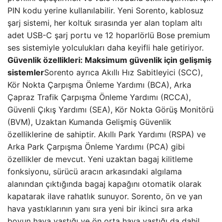
PIN kodu yerine kullanılabilir. Yeni Sorento, kablosuz
şarj sistemi, her koltuk sırasında yer alan toplam altı
adet USB-C şarj portu ve 12 hoparlörlü Bose premium
ses sistemiyle yolculukları daha keyifli hale getiriyor.
Güvenlik özellikleri: Maksimum güvenlik için gelişmiş
sistemler
Sorento ayrıca Akıllı Hız Sabitleyici (SCC),
Kör Nokta Çarpışma Önleme Yardımı (BCA), Arka
Çapraz Trafik Çarpışma Önleme Yardımı (RCCA),
Güvenli Çıkış Yardımı (SEA), Kör Nokta Görüş Monitörü
(BVM), Uzaktan Kumanda Gelişmiş Güvenlik
özelliklerine de sahiptir. Akıllı Park Yardımı (RSPA) ve
Arka Park Çarpışma Önleme Yardımı (PCA) gibi
özellikler de mevcut. Yeni uzaktan bagaj kilitleme
fonksiyonu, sürücü aracın arkasındaki algılama
alanından çıktığında bagaj kapağını otomatik olarak
kapatarak ilave rahatlık sunuyor. Sorento, ön ve yan
hava yastıklarının yanı sıra yeni bir ikinci sıra arka
boyun hava yastığı ve ön orta hava yastığı da dahil