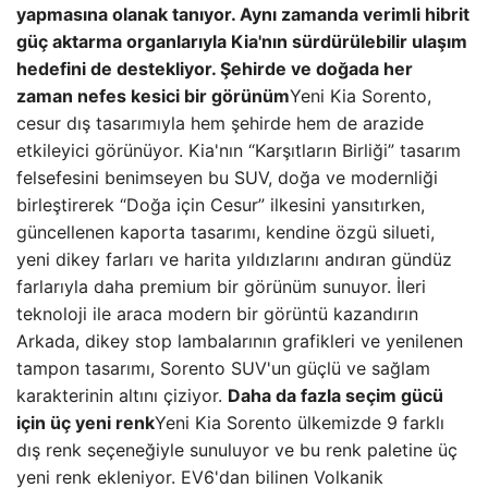
yapmasına olanak tanıyor. Aynı zamanda verimli hibrit
güç aktarma organlarıyla Kia'nın sürdürülebilir ulaşım
hedefini de destekliyor.
Şehirde ve doğada her
zaman nefes kesici bir görünüm
Yeni Kia Sorento,
cesur dış tasarımıyla hem şehirde hem de arazide
etkileyici görünüyor. Kia'nın “Karşıtların Birliği” tasarım
felsefesini benimseyen bu SUV, doğa ve modernliği
birleştirerek “Doğa için Cesur” ilkesini yansıtırken,
güncellenen kaporta tasarımı, kendine özgü silueti,
yeni dikey farları ve harita yıldızlarını andıran gündüz
farlarıyla daha premium bir görünüm sunuyor. İleri
teknoloji ile araca modern bir görüntü kazandırın
Arkada, dikey stop lambalarının grafikleri ve yenilenen
tampon tasarımı, Sorento SUV'un güçlü ve sağlam
karakterinin altını çiziyor.
Daha da fazla seçim gücü
için üç yeni renk
Yeni Kia Sorento ülkemizde 9 farklı
dış renk seçeneğiyle sunuluyor ve bu renk paletine üç
yeni renk ekleniyor. EV6'dan bilinen Volkanik