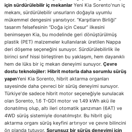
için sürdürülebilir iç mekanlar
Yeni Kia Sorento'nun iç
mekanı, sürdürülebilir unsurların doğayla uyumlu
mükemmel dengesini yansıtıyor. “Karşıtların Birliği”
tasarım felsefesinin “Doğa için Cesur” ilkesini
benimseyen Kia, bu modelinde geri dönüştürülmüş
plastik (PET) malzemeler kullanılarak üretilen Nappa
deri döşeme seçeneğini sunuyor. Sürdürülebilirlik ile
birinci sınıf hissi birleştiren bu yaklaşım, hem dayanıklı
hem de lüks bir iç mekan deneyimi sunuyor.
Çevre
dostu teknolojiler: Hibrit motorla daha sorumlu sürüş
yapın
Yeni Kia Sorento, hibrit aktarma organları
sayesinde daha çevreci bir sürüş deneyimi sunuyor.
Türkiye'de sadece hibrit motor seçeneğiyle sunulacak
olan Sorento, 1.6 T-GDI motor ve 1.49 kWh akü ile
donatılmış olup, altı ileri otomatik şanzıman (6AT) ve
4WD sürüş sistemiyle donatılmıştır. Bu hibrit güç
aktarma organı sürüş keyfini artırıyor ve çevre bilincini
ön planda tutuyor.
Sorunsuz bir sürüş deneyimi için