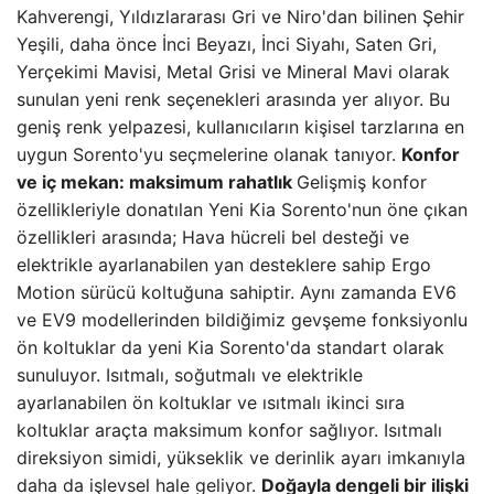
Kahverengi, Yıldızlararası Gri ve Niro'dan bilinen Şehir
Yeşili, daha önce İnci Beyazı, İnci Siyahı, Saten Gri,
Yerçekimi Mavisi, Metal Grisi ve Mineral Mavi olarak
sunulan yeni renk seçenekleri arasında yer alıyor. Bu
geniş renk yelpazesi, kullanıcıların kişisel tarzlarına en
uygun Sorento'yu seçmelerine olanak tanıyor.
Konfor
ve iç mekan: maksimum rahatlık
Gelişmiş konfor
özellikleriyle donatılan Yeni Kia Sorento'nun öne çıkan
özellikleri arasında; Hava hücreli bel desteği ve
elektrikle ayarlanabilen yan desteklere sahip Ergo
Motion sürücü koltuğuna sahiptir. Aynı zamanda EV6
ve EV9 modellerinden bildiğimiz gevşeme fonksiyonlu
ön koltuklar da yeni Kia Sorento'da standart olarak
sunuluyor. Isıtmalı, soğutmalı ve elektrikle
ayarlanabilen ön koltuklar ve ısıtmalı ikinci sıra
koltuklar araçta maksimum konfor sağlıyor. Isıtmalı
direksiyon simidi, yükseklik ve derinlik ayarı imkanıyla
daha da işlevsel hale geliyor.
Doğayla dengeli bir ilişki