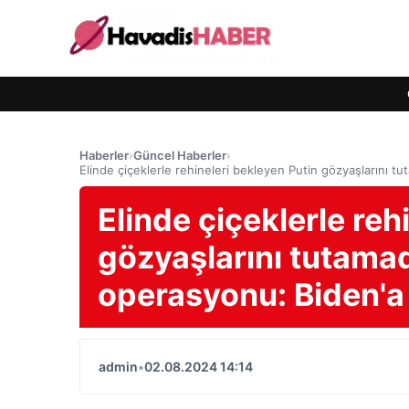
Haberler
›
Güncel Haberler
›
Elinde çiçeklerle rehineleri bekleyen Putin gözyaşlarını tu
Elinde çiçeklerle reh
gözyaşlarını tutamad
operasyonu: Biden'a 
admin
•
02.08.2024 14:14