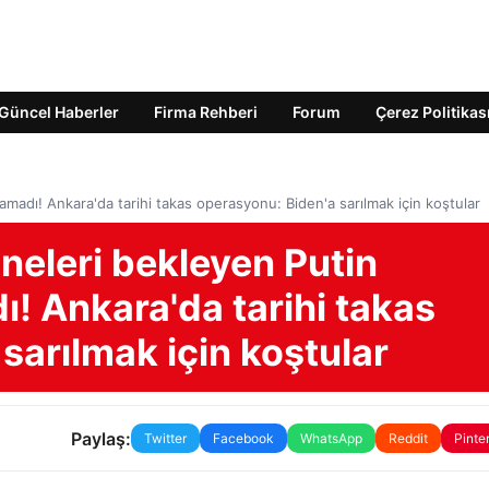
Güncel Haberler
Firma Rehberi
Forum
Çerez Politikas
tamadı! Ankara'da tarihi takas operasyonu: Biden'a sarılmak için koştular
ineleri bekleyen Putin
ı! Ankara'da tarihi takas
sarılmak için koştular
Paylaş:
Twitter
Facebook
WhatsApp
Reddit
Pinte