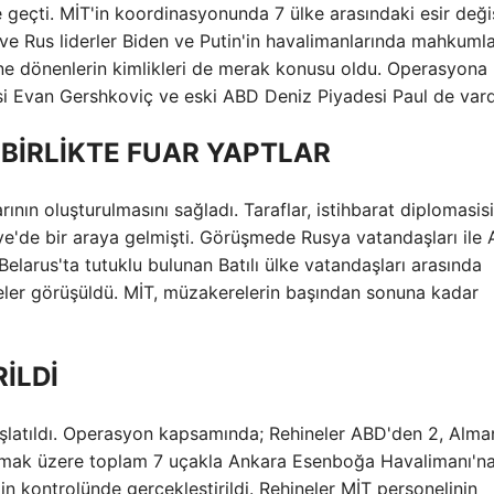
e geçti. MİT'in koordinasyonunda 7 ülke arasındaki esir deği
ve Rus liderler Biden ve Putin'in havalimanlarında mahkumla
ine dönenlerin kimlikleri de merak konusu oldu. Operasyona
isi Evan Gershkoviç ve eski ABD Deniz Piyadesi Paul de vard
BİRLİKTE FUAR YAPTLAR
ının oluşturulmasını sağladı. Taraflar, istihbarat diplomasisi
ye'de bir araya gelmişti. Görüşmede Rusya vatandaşları ile 
larus'ta tutuklu bulunan Batılı ülke vatandaşları arasında
reler görüşüldü. MİT, müzakerelerin başından sonuna kadar
İLDİ
latıldı. Operasyon kapsamında; Rehineler ABD'den 2, Alma
olmak üzere toplam 7 uçakla Ankara Esenboğa Havalimanı'n
n kontrolünde gerçekleştirildi. Rehineler MİT personelinin