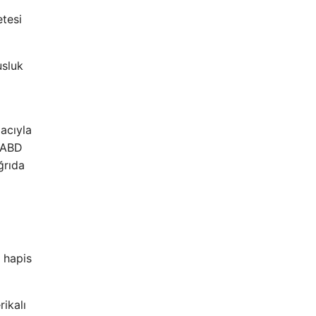
tesi
usluk
macıyla
, ABD
ğrıda
 hapis
ikalı