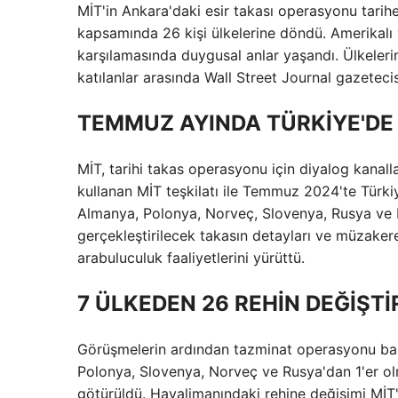
MİT'in Ankara'daki esir takası operasyonu tarih
kapsamında 26 kişi ülkelerine döndü. Amerikalı 
karşılamasında duygusal anlar yaşandı. Ülkeler
katılanlar arasında Wall Street Journal gazetec
TEMMUZ AYINDA TÜRKİYE'DE 
MİT, tarihi takas operasyonu için diyalog kanallar
kullanan MİT teşkilatı ile Temmuz 2024'te Türki
Almanya, Polonya, Norveç, Slovenya, Rusya ve Be
gerçekleştirilecek takasın detayları ve müzake
arabuluculuk faaliyetlerini yürüttü.
7 ÜLKEDEN 26 REHİN DEĞİŞTİR
Görüşmelerin ardından tazminat operasyonu baş
Polonya, Slovenya, Norveç ve Rusya'dan 1'er 
götürüldü. Havalimanındaki rehine değişimi MİT'i