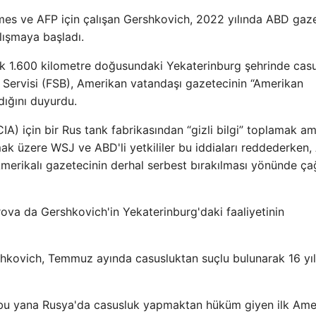
s ve AFP için çalışan Gershkovich, 2022 yılında ABD gaze
ışmaya başladı.
k 1.600 kilometre doğusundaki Yekaterinburg şehrinde cas
 Servisi (FSB), Amerikan vatandaşı gazetecinin “Amerikan
dığını duyurdu.
IA) için bir Rus tank fabrikasından “gizli bilgi” toplamak a
ak üzere WSJ ve ABD'li yetkililer bu iddiaları reddederken
Amerikalı gazetecinin derhal serbest bırakılması yönünde ça
ova da Gershkovich'in Yekaterinburg'daki faaliyetinin
shkovich, Temmuz ayında casusluktan suçlu bulunarak 16 yıl
bu yana Rusya'da casusluk yapmaktan hüküm giyen ilk Amer