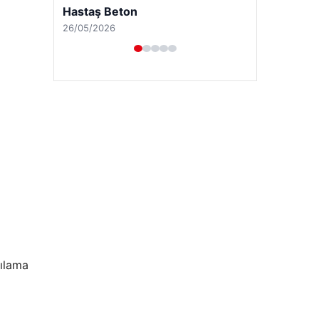
Enes Kaplan Avukatlık Bürosu
28/04/2026
şılama