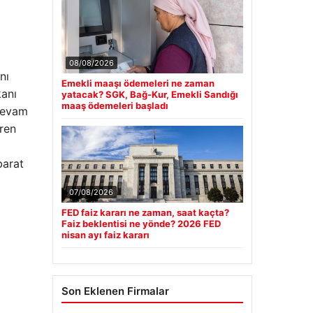
08/08/2026
nı
Emekli maaşı ödemeleri ne zaman
kanı
yatacak? SGK, Bağ-Kur, Emekli Sandığı
maaş ödemeleri başladı
 devam
üren
barat
07/08/2026
FED faiz kararı ne zaman, saat kaçta?
Faiz beklentisi ne yönde? 2026 FED
nisan ayı faiz kararı
Son Eklenen Firmalar