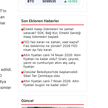
BTC
3099535
▲ +0.15%
T'in
dan
Son Eklenen Haberler
ise
Emekli maaşı ödemeleri ne zaman
■
yatacak? SGK, Bağ-Kur, Emekli Sandığı
maaş ödemeleri başladı
FED faiz kararı ne zaman, saat kaçta?
■
Faiz beklentisi ne yönde? 2026 FED
nisan ayı faiz kararı
Altın fiyatları canlı 14 Nisan 2026: Altın
■
fiyatları ne kadar oldu? Gram, çeyrek,
yarım ve cumhuriyet altını alış satış
fiyatları
edildi.
Üsküdar Belediyesi’nde başkanvekili
■
BD
Sibel Tan Çetinkaya oldu
Altın fiyatları canlı 7 Nisan 2026: Altın
Ilya
■
fiyatları bugün ne kadar oldu?
simler
Güncel