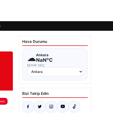
ı
Hava Durumu
☁
Ankara
NaN°C
ŞEHIR SEÇ
Bizi Takip Edin
rest