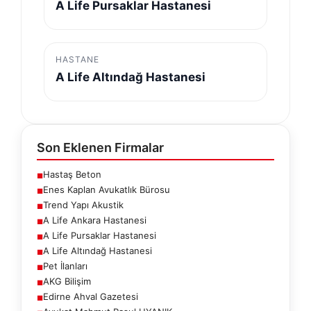
A Life Pursaklar Hastanesi
HASTANE
A Life Altındağ Hastanesi
Son Eklenen Firmalar
Hastaş Beton
■
Enes Kaplan Avukatlık Bürosu
■
Trend Yapı Akustik
■
A Life Ankara Hastanesi
■
A Life Pursaklar Hastanesi
■
A Life Altındağ Hastanesi
■
Pet İlanları
■
AKG Bilişim
■
Edirne Ahval Gazetesi
■