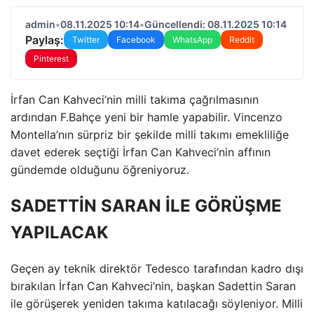
admin
•
08.11.2025 10:14
•
Güncellendi: 08.11.2025 10:14
Paylaş:
Twitter
Facebook
WhatsApp
Reddit
Pinterest
İrfan Can Kahveci’nin milli takıma çağrılmasının
ardından F.Bahçe yeni bir hamle yapabilir. Vincenzo
Montella’nın sürpriz bir şekilde milli takımı emekliliğe
davet ederek seçtiği İrfan Can Kahveci’nin affının
gündemde olduğunu öğreniyoruz.
SADETTİN SARAN İLE GÖRÜŞME
YAPILACAK
Geçen ay teknik direktör Tedesco tarafından kadro dışı
bırakılan İrfan Can Kahveci’nin, başkan Sadettin Saran
ile görüşerek yeniden takıma katılacağı söyleniyor. Milli