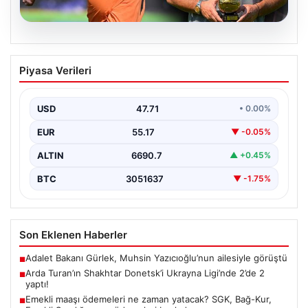
09.08.2026
Arda Turan’ın Shakhtar Donetsk’i
Piyasa Verileri
Ukrayna Ligi’nde 2’de 2 yaptı!
Ukrayna futbolunun köklü takımlarından Shakhtar
Donetsk, yeni sezonuna güçlü bir başlangıç yaptı.
USD
47.71
• 0.00%
Teknik direktörlük…
EUR
55.17
▼ -0.05%
ALTIN
6690.7
▲ +0.45%
BTC
3051637
▼ -1.75%
Son Eklenen Haberler
Adalet Bakanı Gürlek, Muhsin Yazıcıoğlu’nun ailesiyle görüştü
■
Arda Turan’ın Shakhtar Donetsk’i Ukrayna Ligi’nde 2’de 2
■
yaptı!
Emekli maaşı ödemeleri ne zaman yatacak? SGK, Bağ-Kur,
■