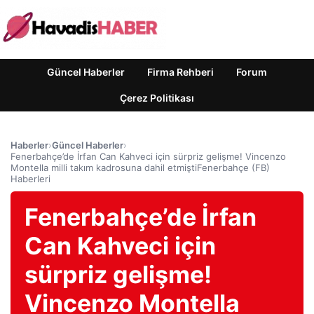
Güncel Haberler
Firma Rehberi
Forum
Çerez Politikası
Haberler
›
Güncel Haberler
›
Fenerbahçe’de İrfan Can Kahveci için sürpriz gelişme! Vincenzo
Montella milli takım kadrosuna dahil etmiştiFenerbahçe (FB)
Haberleri
Fenerbahçe’de İrfan
Can Kahveci için
sürpriz gelişme!
Vincenzo Montella