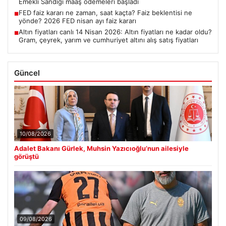
Emekli Sandığı maaş ödemeleri başladı
FED faiz kararı ne zaman, saat kaçta? Faiz beklentisi ne
■
yönde? 2026 FED nisan ayı faiz kararı
Altın fiyatları canlı 14 Nisan 2026: Altın fiyatları ne kadar oldu?
■
Gram, çeyrek, yarım ve cumhuriyet altını alış satış fiyatları
Güncel
10/08/2026
Adalet Bakanı Gürlek, Muhsin Yazıcıoğlu’nun ailesiyle
görüştü
09/08/2026