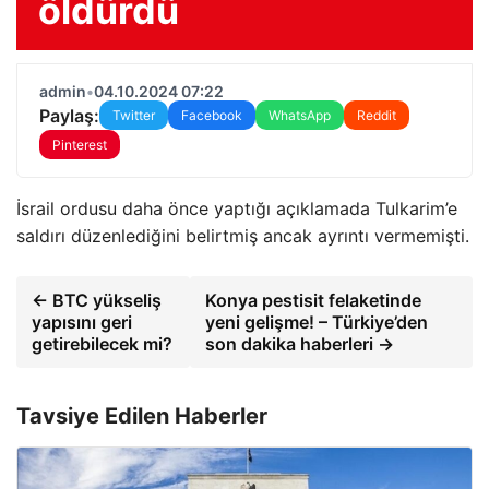
öldürdü
admin
•
04.10.2024 07:22
Paylaş:
Twitter
Facebook
WhatsApp
Reddit
Pinterest
İsrail ordusu daha önce yaptığı açıklamada Tulkarim’e
saldırı düzenlediğini belirtmiş ancak ayrıntı vermemişti.
← BTC yükseliş
Konya pestisit felaketinde
yapısını geri
yeni gelişme! – Türkiye’den
getirebilecek mi?
son dakika haberleri →
Tavsiye Edilen Haberler