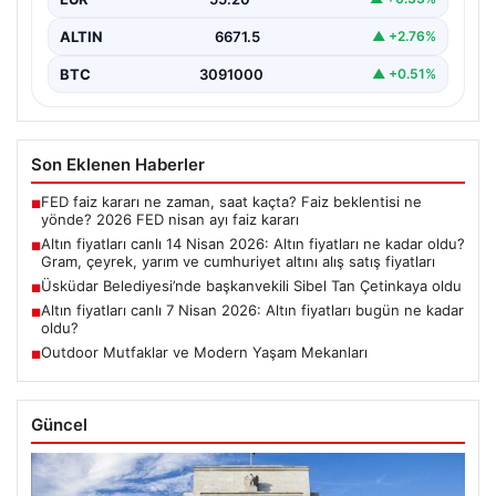
ALTIN
6671.5
▲ +2.76%
BTC
3091000
▲ +0.51%
Son Eklenen Haberler
FED faiz kararı ne zaman, saat kaçta? Faiz beklentisi ne
■
yönde? 2026 FED nisan ayı faiz kararı
Altın fiyatları canlı 14 Nisan 2026: Altın fiyatları ne kadar oldu?
■
Gram, çeyrek, yarım ve cumhuriyet altını alış satış fiyatları
Üsküdar Belediyesi’nde başkanvekili Sibel Tan Çetinkaya oldu
■
Altın fiyatları canlı 7 Nisan 2026: Altın fiyatları bugün ne kadar
■
oldu?
Outdoor Mutfaklar ve Modern Yaşam Mekanları
■
Güncel