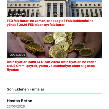
07/08/2026
FED faiz kararı ne zaman, saat kaçta? Faiz beklentisi ne
yönde? 2026 FED nisan ayı faiz kararı
06/08/2026
Altın fiyatları canlı 14 Nisan 2026: Altın fiyatları ne kadar
oldu? Gram, çeyrek, yarım ve cumhuriyet altını alış satış
fiyatları
Son Eklenen Firmalar