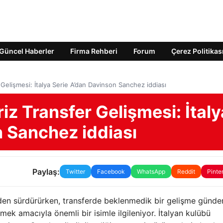
Güncel Haberler
Firma Rehberi
Forum
Çerez Politikas
 Gelişmesi: İtalya Serie A’dan Davinson Sanchez iddiası
iz Transfer Gelişmesi: İtaly
n Sanchez iddiası
Paylaş:
Twitter
Facebook
WhatsApp
Reddit
Pinte
meden sürdürürken, transferde beklenmedik bir gelişme günd
rmek amacıyla önemli bir isimle ilgileniyor. İtalyan kulübü