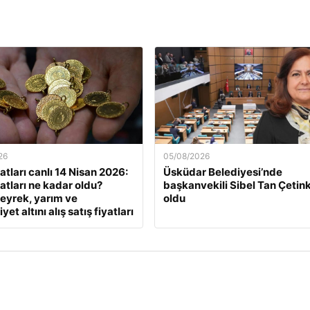
26
05/08/2026
yatları canlı 14 Nisan 2026:
Üsküdar Belediyesi’nde
yatları ne kadar oldu?
başkanvekili Sibel Tan Çetin
eyrek, yarım ve
oldu
et altını alış satış fiyatları