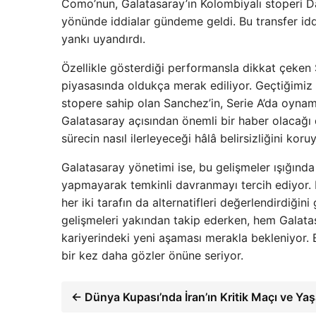
Como’nun, Galatasaray’ın Kolombiyalı stoperi Da
yönünde iddialar gündeme geldi. Bu transfer id
yankı uyandırdı.
Özellikle gösterdiği performansla dikkat çeken S
piyasasında oldukça merak ediliyor. Geçtiğimiz 
stopere sahip olan Sanchez’in, Serie A’da oyna
Galatasaray açısından önemli bir haber olacağı
sürecin nasıl ilerleyeceği hâlâ belirsizliğini koruy
Galatasaray yönetimi ise, bu gelişmeler ışığın
yapmayarak temkinli davranmayı tercih ediyor. K
her iki tarafın da alternatifleri değerlendirdiğini
gelişmeleri yakından takip ederken, hem Galata
kariyerindeki yeni aşaması merakla bekleniyor. 
bir kez daha gözler önüne seriyor.
← Dünya Kupası’nda İran’ın Kritik Maçı ve Ya