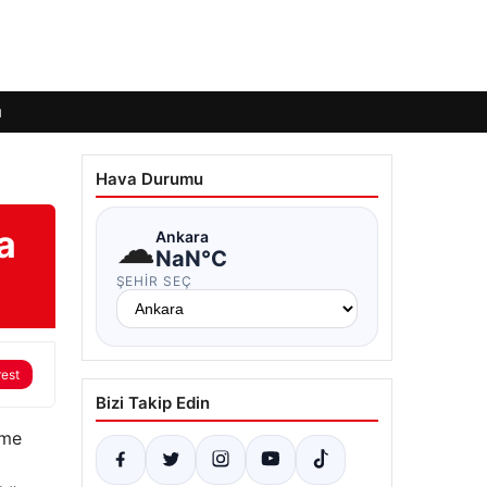
ı
Hava Durumu
a
☁
Ankara
NaN°C
ŞEHIR SEÇ
rest
Bizi Takip Edin
eme