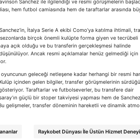
vinson Sanchez ile ilgilendiği ve resmi görüşmelerin başlad
diası, hem futbol camiasında hem de taraftarlar arasında bü
anchez’in, İtalya Serie A ekibi Como’ya katılma ihtimali, tr
sezonlarda birçok önemli kulüpte forma giyen ve tecrübeli 
maya açık olduğu ve bu transferin gerçekleşmesi halinde
 düşünülüyor. Ancak resmi açıklamalar henüz gelmediği için
or.
da oyuncunun geleceği netleşene kadar herhangi bir resmi ha
ulüp içinden gelen bilgiler, transfer görüşmelerinin sürdüğ
 gösteriyor. Taraftarlar ve futbolseverler, bu transfere dair
saray’ın güçlü bir stoper takviyesi yapması hem de Sanchez
Bu gelişmeler, transfer döneminin hareketli ve dinamik atmos
şananlar
Raykobet Dünyası İle Üstün Hizmet Deney