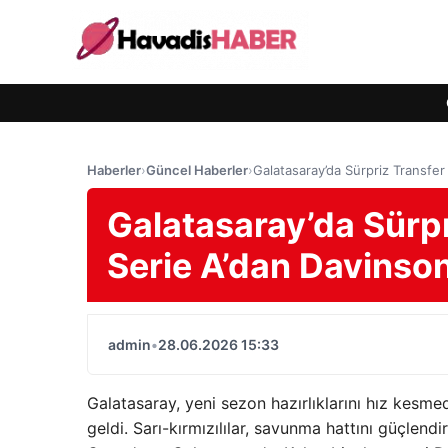
Haberler
›
Güncel Haberler
›
Galatasaray’da Sürpriz Transfer
Galatasaray’da Sürpr
Serie A’dan Davinso
admin
•
28.06.2026 15:33
Galatasaray, yeni sezon hazırlıklarını hız kes
geldi. Sarı-kırmızılılar, savunma hattını güçlendi