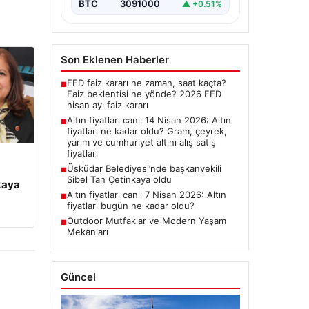
BTC
3091000
▲ +0.51%
Son Eklenen Haberler
FED faiz kararı ne zaman, saat kaçta?
■
Faiz beklentisi ne yönde? 2026 FED
nisan ayı faiz kararı
Altın fiyatları canlı 14 Nisan 2026: Altın
■
fiyatları ne kadar oldu? Gram, çeyrek,
yarım ve cumhuriyet altını alış satış
fiyatları
Üsküdar Belediyesi’nde başkanvekili
■
Sibel Tan Çetinkaya oldu
kaya
Altın fiyatları canlı 7 Nisan 2026: Altın
■
fiyatları bugün ne kadar oldu?
Outdoor Mutfaklar ve Modern Yaşam
■
Mekanları
Güncel