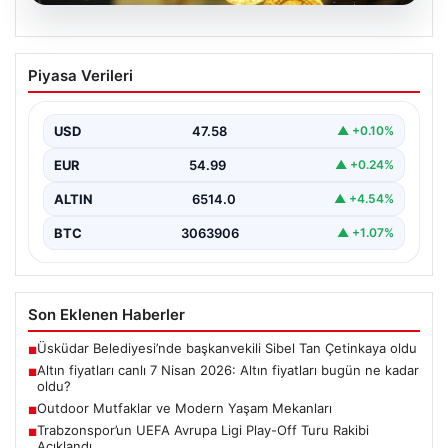
05.08.2026
Altın fiyatları canlı 7 Nisan 2026: Altın
Piyasa Verileri
fiyatları bugün ne kadar oldu?
USD
47.58
▲ +0.10%
EUR
54.99
▲ +0.24%
ALTIN
6514.0
▲ +4.54%
BTC
3063906
▲ +1.07%
Son Eklenen Haberler
Üsküdar Belediyesi’nde başkanvekili Sibel Tan Çetinkaya oldu
■
Altın fiyatları canlı 7 Nisan 2026: Altın fiyatları bugün ne kadar
■
oldu?
Outdoor Mutfaklar ve Modern Yaşam Mekanları
■
Trabzonspor’un UEFA Avrupa Ligi Play-Off Turu Rakibi
■
Açıklandı