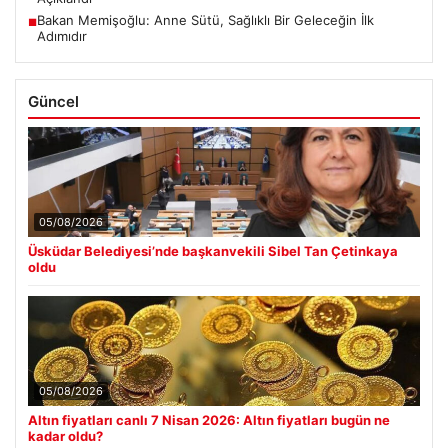
Bakan Memişoğlu: Anne Sütü, Sağlıklı Bir Geleceğin İlk
■
Adımıdır
Güncel
05/08/2026
Üsküdar Belediyesi’nde başkanvekili Sibel Tan Çetinkaya
oldu
05/08/2026
Altın fiyatları canlı 7 Nisan 2026: Altın fiyatları bugün ne
kadar oldu?