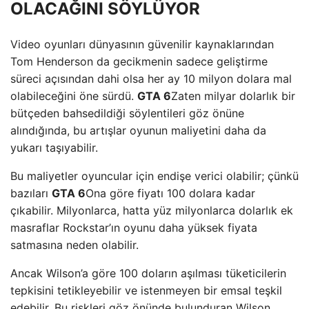
OLACAĞINI SÖYLÜYOR
Video oyunları dünyasının güvenilir kaynaklarından
Tom Henderson da gecikmenin sadece geliştirme
süreci açısından dahi olsa her ay 10 milyon dolara mal
olabileceğini öne sürdü.
GTA 6
Zaten milyar dolarlık bir
bütçeden bahsedildiği söylentileri göz önüne
alındığında, bu artışlar oyunun maliyetini daha da
yukarı taşıyabilir.
Bu maliyetler oyuncular için endişe verici olabilir; çünkü
bazıları
GTA 6
Ona göre fiyatı 100 dolara kadar
çıkabilir. Milyonlarca, hatta yüz milyonlarca dolarlık ek
masraflar Rockstar’ın oyunu daha yüksek fiyata
satmasına neden olabilir.
Ancak Wilson’a göre 100 doların aşılması tüketicilerin
tepkisini tetikleyebilir ve istenmeyen bir emsal teşkil
edebilir. Bu riskleri göz önünde bulunduran Wilson,