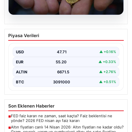
06.08.2026
Altın fiyatları canlı 14 Nisan 2026: Altın
Piyasa Verileri
fiyatları ne kadar oldu? Gram, çeyrek,
yarım ve cumhuriyet altını alış satış
fiyatları
USD
47.71
▲ +0.16%
EUR
55.20
▲ +0.33%
ALTIN
6671.5
▲ +2.76%
BTC
3091000
▲ +0.51%
Son Eklenen Haberler
FED faiz kararı ne zaman, saat kaçta? Faiz beklentisi ne
■
yönde? 2026 FED nisan ayı faiz kararı
Altın fiyatları canlı 14 Nisan 2026: Altın fiyatları ne kadar oldu?
■
Gram, çeyrek, yarım ve cumhuriyet altını alış satış fiyatları