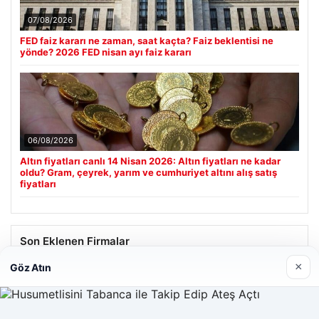
07/08/2026
FED faiz kararı ne zaman, saat kaçta? Faiz beklentisi ne
yönde? 2026 FED nisan ayı faiz kararı
06/08/2026
Altın fiyatları canlı 14 Nisan 2026: Altın fiyatları ne kadar
oldu? Gram, çeyrek, yarım ve cumhuriyet altını alış satış
fiyatları
Son Eklenen Firmalar
×
Göz Atın