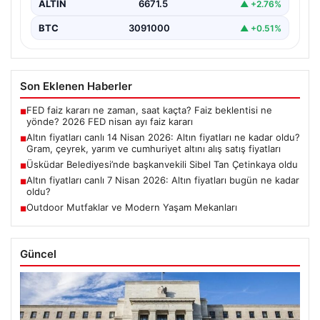
ALTIN
6671.5
▲ +2.76%
BTC
3091000
▲ +0.51%
Son Eklenen Haberler
FED faiz kararı ne zaman, saat kaçta? Faiz beklentisi ne
■
yönde? 2026 FED nisan ayı faiz kararı
Altın fiyatları canlı 14 Nisan 2026: Altın fiyatları ne kadar oldu?
■
Gram, çeyrek, yarım ve cumhuriyet altını alış satış fiyatları
Üsküdar Belediyesi’nde başkanvekili Sibel Tan Çetinkaya oldu
■
Altın fiyatları canlı 7 Nisan 2026: Altın fiyatları bugün ne kadar
■
oldu?
Outdoor Mutfaklar ve Modern Yaşam Mekanları
■
Güncel