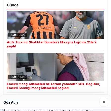
Güncel
09/08/2026
Arda Turan’ın Shakhtar Donetsk’i Ukrayna Ligi’nde 2’de 2
yaptı!
08/08/2026
Emekli maaşı ödemeleri ne zaman yatacak? SGK, Bağ-Kur,
Emekli Sandığı maaş ödemeleri başladı
×
Göz Atın
Son Eklenen Firmalar