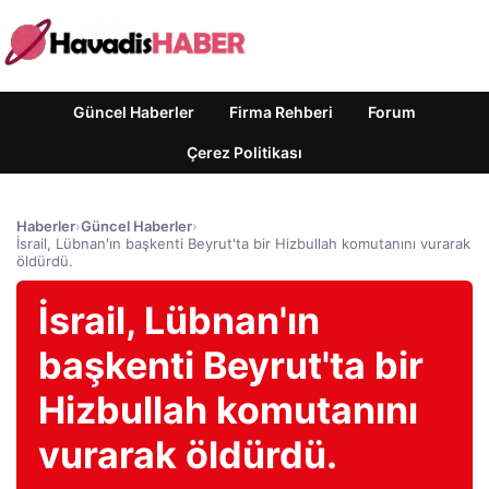
Güncel Haberler
Firma Rehberi
Forum
Çerez Politikası
Haberler
›
Güncel Haberler
›
İsrail, Lübnan'ın başkenti Beyrut'ta bir Hizbullah komutanını vurarak
öldürdü.
İsrail, Lübnan'ın
başkenti Beyrut'ta bir
Hizbullah komutanını
vurarak öldürdü.