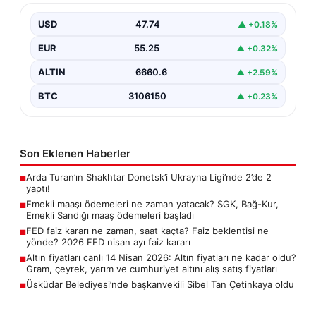
maaş ödemeleri başladı
USD
47.74
▲ +0.18%
EUR
55.25
▲ +0.32%
ALTIN
6660.6
▲ +2.59%
BTC
3106150
▲ +0.23%
Son Eklenen Haberler
Arda Turan’ın Shakhtar Donetsk’i Ukrayna Ligi’nde 2’de 2
■
yaptı!
Emekli maaşı ödemeleri ne zaman yatacak? SGK, Bağ-Kur,
■
Emekli Sandığı maaş ödemeleri başladı
FED faiz kararı ne zaman, saat kaçta? Faiz beklentisi ne
■
yönde? 2026 FED nisan ayı faiz kararı
Altın fiyatları canlı 14 Nisan 2026: Altın fiyatları ne kadar oldu?
■
Gram, çeyrek, yarım ve cumhuriyet altını alış satış fiyatları
Üsküdar Belediyesi’nde başkanvekili Sibel Tan Çetinkaya oldu
■