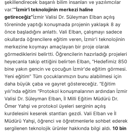
şekillendirecek başarılı bilim insanları ve yazılımcılar
var.”
“İzmir'i teknolojinin merkezi haline
getireceğiz”
İzmir Valisi Dr. Süleyman Elban açılış
töreninde yaptığı konuşmada projenin yaklaşık 8 ay
önce başladığını anlattı. Vali Elban, çalışmayı sadece
okullarda öğrencilere eğitim veren, İzmir'i teknolojinin
merkezine koymayı amaçlayan bir proje olarak
görmediklerini belirtti. Öğrencilerin hazırladığı projeleri
heyecanla takip ettiğini belirten Elban, “Hedefimiz 850
bine yakın gencin ve çocuğun İzmir'de eğitim görmesi.
Yeni eğitim” Tüm çocuklarımızın bunu alabilmesi için
daha büyük çaba ve gayret göstereceğiz. “Eğitim
yılı”nda eğitim “Protokol konuşmalarının ardından İzmir
Valisi Dr. Süleyman Elban, İl Milli Eğitim Müdürü Dr.
Ömer Yahşi ve protokol üyeleri serginin açılış
kurdelesini keserek stantları gezdi. Vali Elban ve İl
Müdürü Yahşi, öğrenci ve öğretmenlerle sohbet ederek
sergilenen teknolojik ürünler hakkında bilgi aldı.
10 bin