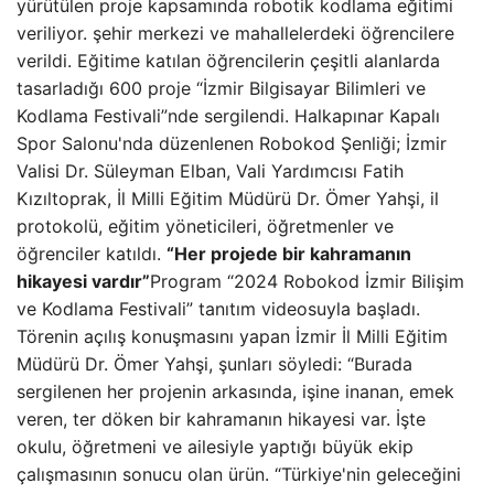
yürütülen proje kapsamında robotik kodlama eğitimi
veriliyor. şehir merkezi ve mahallelerdeki öğrencilere
verildi. Eğitime katılan öğrencilerin çeşitli alanlarda
tasarladığı 600 proje “İzmir Bilgisayar Bilimleri ve
Kodlama Festivali”nde sergilendi. Halkapınar Kapalı
Spor Salonu'nda düzenlenen Robokod Şenliği; İzmir
Valisi Dr. Süleyman Elban, Vali Yardımcısı Fatih
Kızıltoprak, İl Milli Eğitim Müdürü Dr. Ömer Yahşi, il
protokolü, eğitim yöneticileri, öğretmenler ve
öğrenciler katıldı.
“Her projede bir kahramanın
hikayesi vardır”
Program “2024 Robokod İzmir Bilişim
ve Kodlama Festivali” tanıtım videosuyla başladı.
Törenin açılış konuşmasını yapan İzmir İl Milli Eğitim
Müdürü Dr. Ömer Yahşi, şunları söyledi: “Burada
sergilenen her projenin arkasında, işine inanan, emek
veren, ter döken bir kahramanın hikayesi var. İşte
okulu, öğretmeni ve ailesiyle yaptığı büyük ekip
çalışmasının sonucu olan ürün. “Türkiye'nin geleceğini