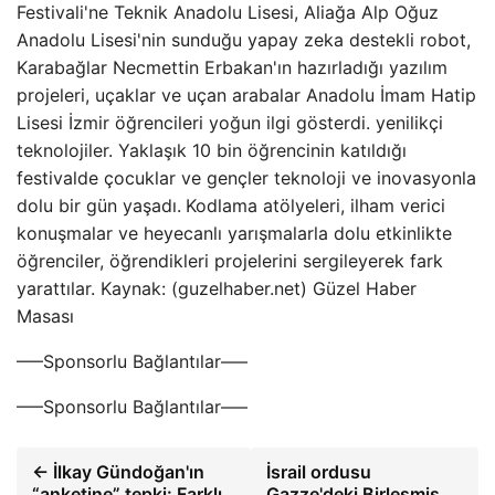
Festivali'ne Teknik Anadolu Lisesi, Aliağa Alp Oğuz
Anadolu Lisesi'nin sunduğu yapay zeka destekli robot,
Karabağlar Necmettin Erbakan'ın hazırladığı yazılım
projeleri, uçaklar ve uçan arabalar Anadolu İmam Hatip
Lisesi İzmir öğrencileri yoğun ilgi gösterdi. yenilikçi
teknolojiler. Yaklaşık 10 bin öğrencinin katıldığı
festivalde çocuklar ve gençler teknoloji ve inovasyonla
dolu bir gün yaşadı.
Kodlama atölyeleri, ilham verici
konuşmalar ve heyecanlı yarışmalarla dolu etkinlikte
öğrenciler, öğrendikleri projelerini sergileyerek fark
yarattılar. Kaynak: (guzelhaber.net) Güzel Haber
Masası
—–Sponsorlu Bağlantılar—–
—–Sponsorlu Bağlantılar—–
← İlkay Gündoğan'ın
İsrail ordusu
“anketine” tepki: Farklı
Gazze'deki Birleşmiş