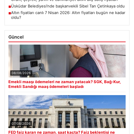
Üsküdar Belediyesi’nde başkanvekili Sibel Tan Çetinkaya oldu
■
Altın fiyatları canlı 7 Nisan 2026: Altın fiyatları bugün ne kadar
■
oldu?
Güncel
08/08/2026
Emekli maaşı ödemeleri ne zaman yatacak? SGK, Bağ-Kur,
Emekli Sandığı maaş ödemeleri başladı
07/08/2026
FED faiz kararı ne zaman, saat kaçta? Faiz beklentisi ne