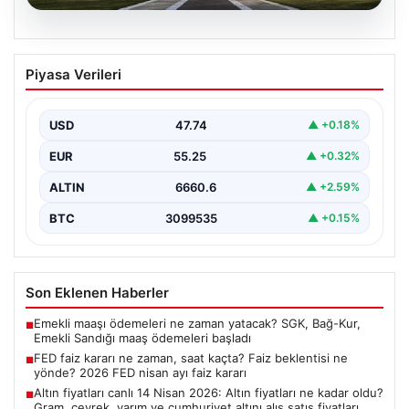
07.08.2026
FED faiz kararı ne zaman, saat kaçta?
Piyasa Verileri
Faiz beklentisi ne yönde? 2026 FED
nisan ayı faiz kararı
USD
47.74
▲ +0.18%
EUR
55.25
▲ +0.32%
ALTIN
6660.6
▲ +2.59%
BTC
3099535
▲ +0.15%
Son Eklenen Haberler
Emekli maaşı ödemeleri ne zaman yatacak? SGK, Bağ-Kur,
■
Emekli Sandığı maaş ödemeleri başladı
FED faiz kararı ne zaman, saat kaçta? Faiz beklentisi ne
■
yönde? 2026 FED nisan ayı faiz kararı
Altın fiyatları canlı 14 Nisan 2026: Altın fiyatları ne kadar oldu?
■
Gram, çeyrek, yarım ve cumhuriyet altını alış satış fiyatları