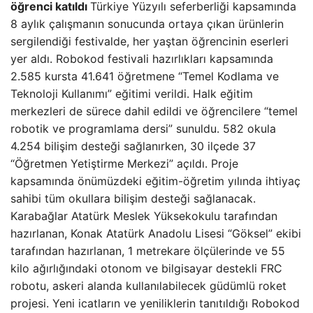
öğrenci katıldı
Türkiye Yüzyılı seferberliği kapsamında
8 aylık çalışmanın sonucunda ortaya çıkan ürünlerin
sergilendiği festivalde, her yaştan öğrencinin eserleri
yer aldı. Robokod festivali hazırlıkları kapsamında
2.585 kursta 41.641 öğretmene “Temel Kodlama ve
Teknoloji Kullanımı” eğitimi verildi. Halk eğitim
merkezleri de sürece dahil edildi ve öğrencilere “temel
robotik ve programlama dersi” sunuldu. 582 okula
4.254 bilişim desteği sağlanırken, 30 ilçede 37
“Öğretmen Yetiştirme Merkezi” açıldı. Proje
kapsamında önümüzdeki eğitim-öğretim yılında ihtiyaç
sahibi tüm okullara bilişim desteği sağlanacak.
Karabağlar Atatürk Meslek Yüksekokulu tarafından
hazırlanan, Konak Atatürk Anadolu Lisesi “Göksel” ekibi
tarafından hazırlanan, 1 metrekare ölçülerinde ve 55
kilo ağırlığındaki otonom ve bilgisayar destekli FRC
robotu, askeri alanda kullanılabilecek güdümlü roket
projesi. Yeni icatların ve yeniliklerin tanıtıldığı Robokod