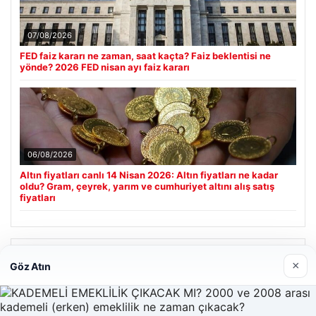
07/08/2026
FED faiz kararı ne zaman, saat kaçta? Faiz beklentisi ne
yönde? 2026 FED nisan ayı faiz kararı
06/08/2026
Altın fiyatları canlı 14 Nisan 2026: Altın fiyatları ne kadar
oldu? Gram, çeyrek, yarım ve cumhuriyet altını alış satış
fiyatları
Son Eklenen Firmalar
×
Göz Atın