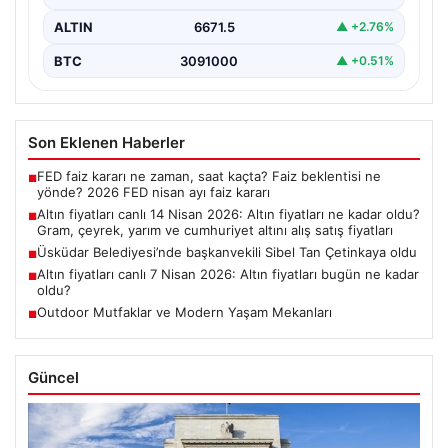
ALTIN
6671.5
▲ +2.76%
BTC
3091000
▲ +0.51%
Son Eklenen Haberler
FED faiz kararı ne zaman, saat kaçta? Faiz beklentisi ne
■
yönde? 2026 FED nisan ayı faiz kararı
Altın fiyatları canlı 14 Nisan 2026: Altın fiyatları ne kadar oldu?
■
Gram, çeyrek, yarım ve cumhuriyet altını alış satış fiyatları
Üsküdar Belediyesi’nde başkanvekili Sibel Tan Çetinkaya oldu
■
Altın fiyatları canlı 7 Nisan 2026: Altın fiyatları bugün ne kadar
■
oldu?
Outdoor Mutfaklar ve Modern Yaşam Mekanları
■
Güncel