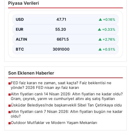
Piyasa Verileri
fiyatları ne kadar oldu? Gram, çeyrek,
yarım ve cumhuriyet altını alış satış
fiyatları
USD
47.71
▲ +0.16%
EUR
55.20
▲ +0.33%
ALTIN
6671.5
▲ +2.76%
BTC
3091000
▲ +0.51%
Son Eklenen Haberler
FED faiz kararı ne zaman, saat kaçta? Faiz beklentisi ne
■
yönde? 2026 FED nisan ayı faiz kararı
Altın fiyatları canlı 14 Nisan 2026: Altın fiyatları ne kadar oldu?
■
Gram, çeyrek, yarım ve cumhuriyet altını alış satış fiyatları
Üsküdar Belediyesi’nde başkanvekili Sibel Tan Çetinkaya oldu
■
Altın fiyatları canlı 7 Nisan 2026: Altın fiyatları bugün ne kadar
■
oldu?
Outdoor Mutfaklar ve Modern Yaşam Mekanları
■