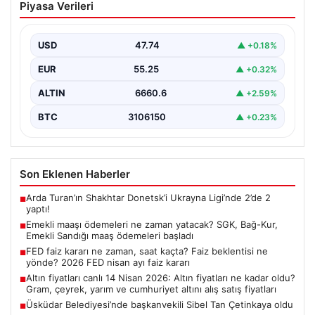
Piyasa Verileri
yatacak? SGK, Bağ-Kur, Emekli Sandığı
maaş ödemeleri başladı
USD
47.74
▲ +0.18%
EUR
55.25
▲ +0.32%
ALTIN
6660.6
▲ +2.59%
BTC
3106150
▲ +0.23%
Son Eklenen Haberler
Arda Turan’ın Shakhtar Donetsk’i Ukrayna Ligi’nde 2’de 2
■
yaptı!
Emekli maaşı ödemeleri ne zaman yatacak? SGK, Bağ-Kur,
■
Emekli Sandığı maaş ödemeleri başladı
FED faiz kararı ne zaman, saat kaçta? Faiz beklentisi ne
■
yönde? 2026 FED nisan ayı faiz kararı
Altın fiyatları canlı 14 Nisan 2026: Altın fiyatları ne kadar oldu?
■
Gram, çeyrek, yarım ve cumhuriyet altını alış satış fiyatları
Üsküdar Belediyesi’nde başkanvekili Sibel Tan Çetinkaya oldu
■