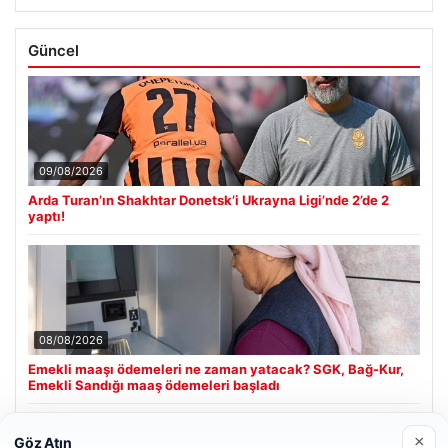
Güncel
09/08/2026
Arda Turan’ın Shakhtar Donetsk’i Ukrayna Ligi’nde 2’de 2
yaptı!
08/08/2026
Emekli maaşı ödemeleri ne zaman yatacak? SGK, Bağ-Kur,
Emekli Sandığı maaş ödemeleri başladı
×
Göz Atın