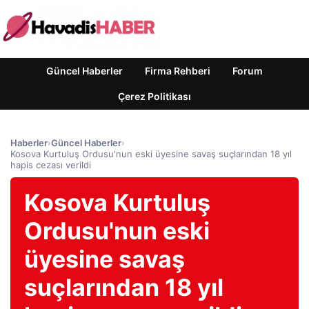
Güncel Haberler
Firma Rehberi
Forum
Çerez Politikası
Haberler
›
Güncel Haberler
›
Kosova Kurtuluş Ordusu'nun eski üyesine savaş suçlarından 18 yıl
hapis cezası verildi
Kosova Kurtuluş
Ordusu'nun eski
üyesine savaş
suçlarından 18 yıl