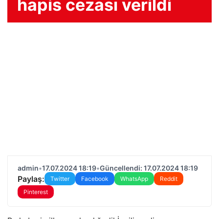
hapis cezası verildi
admin
•
17.07.2024 18:19
•
Güncellendi: 17.07.2024 18:19
Paylaş:
Twitter
Facebook
WhatsApp
Reddit
Pinterest