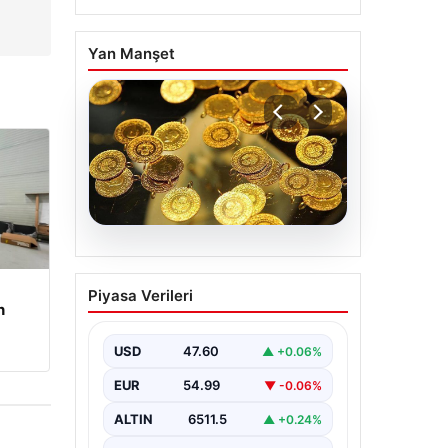
Yan Manşet
05.08.2026
Altın fiyatları canlı 7
Piyasa Verileri
Nisan 2026: Altın
n
fiyatları bugün ne kadar
oldu?
USD
47.60
▲ +0.06%
EUR
54.99
▼ -0.06%
ALTIN
6511.5
▲ +0.24%