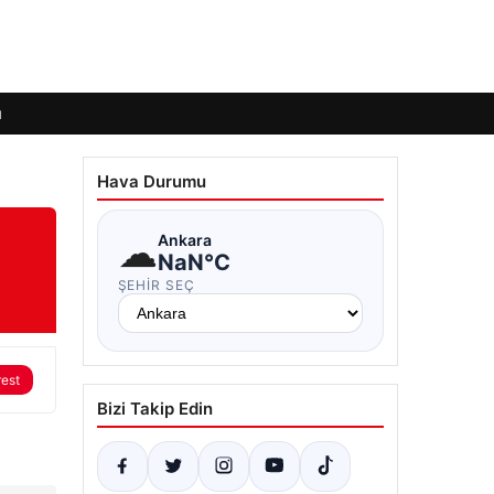
ı
Hava Durumu
☁
Ankara
NaN°C
ŞEHIR SEÇ
rest
Bizi Takip Edin