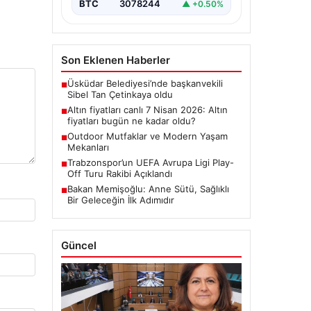
BTC
3078244
▲ +0.50%
Son Eklenen Haberler
Üsküdar Belediyesi’nde başkanvekili
■
Sibel Tan Çetinkaya oldu
Altın fiyatları canlı 7 Nisan 2026: Altın
■
fiyatları bugün ne kadar oldu?
Outdoor Mutfaklar ve Modern Yaşam
■
Mekanları
Trabzonspor’un UEFA Avrupa Ligi Play-
■
Off Turu Rakibi Açıklandı
Bakan Memişoğlu: Anne Sütü, Sağlıklı
■
Bir Geleceğin İlk Adımıdır
Güncel