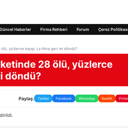
Güncel Haberler
Firma Rehberi
Forum
Çerez Politikas
 ölü, yüzlerce kayıp: La Nina geri mi döndü?
aketinde 28 ölü, yüzlerce
mi döndü?
Paylaş:
Twitter
Facebook
WhatsApp
Reddit
Pinte
irildi.