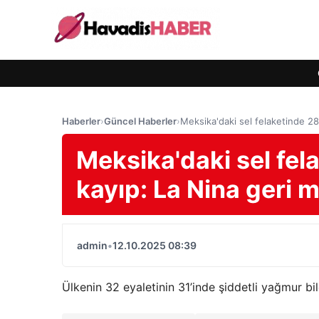
Haberler
›
Güncel Haberler
›
Meksika'daki sel felaketinde 28
Meksika'daki sel fel
kayıp: La Nina geri 
admin
•
12.10.2025 08:39
Ülkenin 32 eyaletinin 31’inde şiddetli yağmur bild