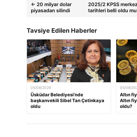
← 20 milyar dolar
2025/2 KPSS merkezi
piyasadan silindi
tarihleri belli oldu 
Tavsiye Edilen Haberler
05/08/2026
05/08/20
Üsküdar Belediyesi’nde
Altın fi
başkanvekili Sibel Tan Çetinkaya
Altın f
oldu
oldu?