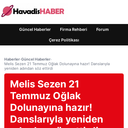
Güncel Haberler
Firma Rehberi
Forum
Çerez Politikası
Haberler
›
Güncel Haberler
›
Melis Sezen 21 Temmuz Oğlak Dolunayına hazır! Danslarıyla
yeniden adından söz ettirdi
Melis Sezen 21
Temmuz Oğlak
Dolunayına hazır!
Danslarıyla yeniden