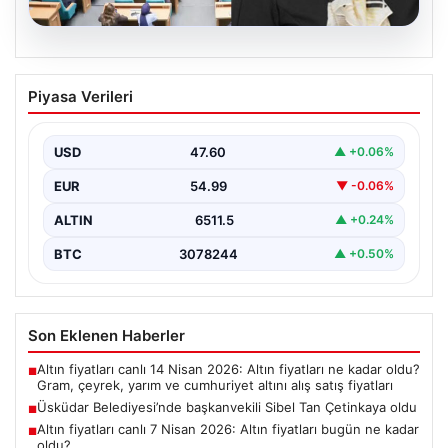
05.08.2026
Üsküdar Belediyesi’nde başkanvekili
Piyasa Verileri
Sibel Tan Çetinkaya oldu
USD
47.60
▲ +0.06%
EUR
54.99
▼ -0.06%
ALTIN
6511.5
▲ +0.24%
BTC
3078244
▲ +0.50%
Son Eklenen Haberler
Altın fiyatları canlı 14 Nisan 2026: Altın fiyatları ne kadar oldu?
■
Gram, çeyrek, yarım ve cumhuriyet altını alış satış fiyatları
Üsküdar Belediyesi’nde başkanvekili Sibel Tan Çetinkaya oldu
■
Altın fiyatları canlı 7 Nisan 2026: Altın fiyatları bugün ne kadar
■
oldu?