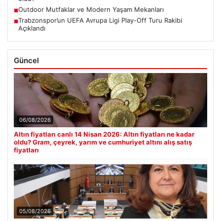
Outdoor Mutfaklar ve Modern Yaşam Mekanları
■
Trabzonspor’un UEFA Avrupa Ligi Play-Off Turu Rakibi
■
Açıklandı
Güncel
06/08/2026
Altın fiyatları canlı 14 Nisan 2026: Altın fiyatları ne kadar
oldu? Gram, çeyrek, yarım ve cumhuriyet altını alış satış
fiyatları
05/08/2026