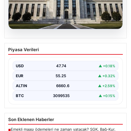
07.08.2026
FED faiz kararı ne zaman, saat kaçta?
Piyasa Verileri
Faiz beklentisi ne yönde? 2026 FED
nisan ayı faiz kararı
USD
47.74
▲ +0.18%
EUR
55.25
▲ +0.32%
ALTIN
6660.6
▲ +2.59%
BTC
3099535
▲ +0.15%
Son Eklenen Haberler
Emekli maaşı ödemeleri ne zaman yatacak? SGK, Bağ-Kur,
■