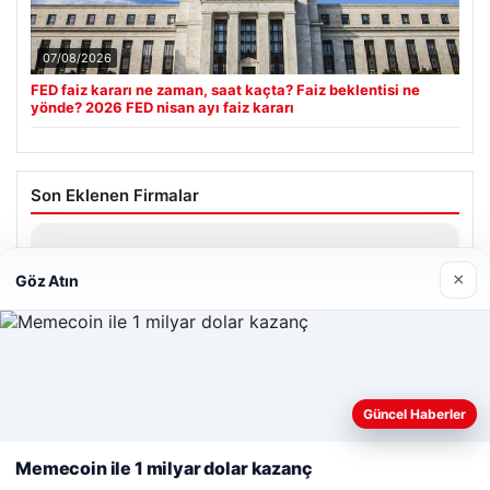
07/08/2026
FED faiz kararı ne zaman, saat kaçta? Faiz beklentisi ne
yönde? 2026 FED nisan ayı faiz kararı
Son Eklenen Firmalar
Enes Kaplan Avukatlık Bürosu
28/04/2026
×
Göz Atın
Web sitemizi nasıl kullandığınızı daha iyi anlayabilmek,
Güncel Haberler
deneyiminizi kişiselleştirmek ve geliştirmek amacıyla çerezler
© 2026 Havadis Haber | Güncel Haberler
kullanıyoruz.
Çerez Politikamız
Memecoin ile 1 milyar dolar kazanç
Reddet
Kabul Et
 escort
 escort
 escort
 escort
 escort
teleri