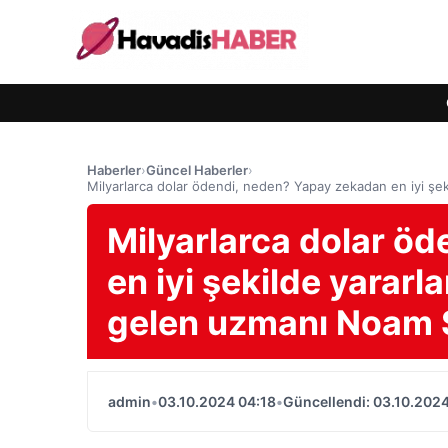
Haberler
›
Güncel Haberler
›
Milyarlarca dolar ödendi, neden? Yapay zekadan en iyi şe
Milyarlarca dolar ö
en iyi şekilde yarar
gelen uzmanı Noam S
admin
•
03.10.2024 04:18
•
Güncellendi: 03.10.2024