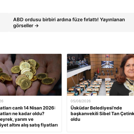
ABD ordusu birbiri ardına füze fırlattı! Yayınlanan
görseller →
26
05/08/2026
yatları canlı 14 Nisan 2026:
Üsküdar Belediyesi’nde
yatları ne kadar oldu?
başkanvekili Sibel Tan Çetin
eyrek, yarım ve
oldu
et altını alış satış fiyatları