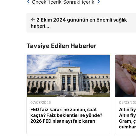
Önceki içerik
Sonraki içerik
← 2 Ekim 2024 gününün en önemli sağlık
haberi…
Tavsiye Edilen Haberler
07/08/2026
06/08/20
FED faiz kararı ne zaman, saat
Altın fi
kaçta? Faiz beklentisi ne yönde?
Altın fi
2026 FED nisan ayı faiz kararı
Gram, ç
cumhuriy