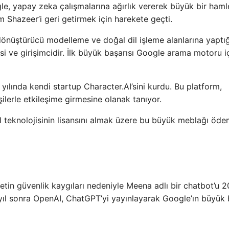
le, yapay zeka çalışmalarına ağırlık vererek büyük bir haml
m Shazeer’i geri getirmek için harekete geçti.
nüştürücü modelleme ve doğal dil işleme alanlarına yaptığ
cisi ve girişimcidir. İlk büyük başarısı Google arama motoru i
yılında kendi startup Character.AI’sini kurdu. Bu platform,
şilerle etkileşime girmesine olanak tanıyor.
I teknolojisinin lisansını almak üzere bu büyük meblağı öde
etin güvenlik kaygıları nedeniyle Meena adlı bir chatbot’u 2
yıl sonra OpenAI, ChatGPT’yi yayınlayarak Google’ın büyük 