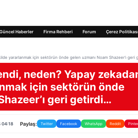
Güncel Haberler
Firma Rehberi
Forum
Çerez Politikas
kilde yararlanmak için sektörün önde gelen uzmanı Noam Shazeer’ı geri 
dendi, neden? Yapay zekada
lanmak için sektörün önde
hazeer’ı geri getirdi…
Paylaş:
 04:18
Twitter
Facebook
WhatsApp
Reddit
Pinte