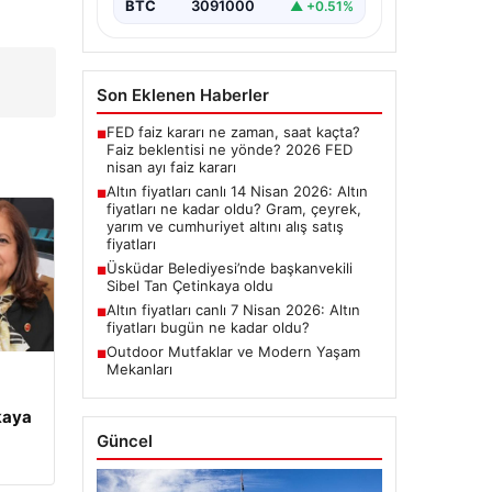
BTC
3091000
▲ +0.51%
Son Eklenen Haberler
FED faiz kararı ne zaman, saat kaçta?
■
Faiz beklentisi ne yönde? 2026 FED
nisan ayı faiz kararı
Altın fiyatları canlı 14 Nisan 2026: Altın
■
fiyatları ne kadar oldu? Gram, çeyrek,
yarım ve cumhuriyet altını alış satış
fiyatları
Üsküdar Belediyesi’nde başkanvekili
■
Sibel Tan Çetinkaya oldu
Altın fiyatları canlı 7 Nisan 2026: Altın
■
fiyatları bugün ne kadar oldu?
Outdoor Mutfaklar ve Modern Yaşam
■
Mekanları
kaya
Güncel