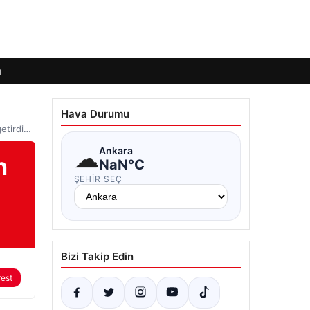
ı
Hava Durumu
getirdi…
☁
Ankara
n
NaN°C
ŞEHIR SEÇ
Bizi Takip Edin
rest