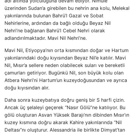
adı altında yolculuğuna devam ediyor. Nimule
üzerinden Sudan’a girebilen bu nehrin ana kolu, Melekal
yakınlarında bulunan Bahrü’l Gazal ve Sobat
Nehirlerine, ardından da bağlı olduğu Beyaz Nil
Nehri’ne bağlanan Bahrü’l Cebel Nehri olarak
adlandırılmaktadır. Mavi Nil Nehri’ne.
Mavi Nil, Etiyopya’nın orta kısmından doğar ve Hartum
yakınlarındaki doğu kıyısından Beyaz Nil’e katılır. Mavi
Nil, Mısır’a sellere neden olabilecek suları ve bereketli
çamurları getiriyor. Bugünkü Nil, son büyük kolu olan
Atbera Nehri’ni Hartum’un kuzeydoğusundan ve ayrıca
doğu kıyısından alır.
Daha sonra kuzeybatıya doğru geniş bir S harfi çizin.
Ancak üç şelaleyi geçerek “Nasır Gölü”ne katılıyor. Bu
gölü oluşturan Asvan Yüksek Barajı’nın dibinden Mısır’ın
kuzey kısmına doğru akarak Kahire yakınlarında “Nil
Deltası”nı oluşturur. Alessandria ile birlikte Dimyat’tan