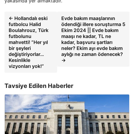
yakasında yer almaktadır.
← Hollandalı eski
Evde bakım maaşlarının
futbolcu Halid
ödendiği illere soruşturma 5
Boulahrouz, Türk
Ekim 2024 || Evde bakım
futbolunu
maaşı ne kadar, TL ne
mahvetti! ”Her yıl
kadar, başvuru şartları
bir şeyleri
neler? Ekim ayı evde bakım
değiştiriyorlar…
aylığı ne zaman ödenecek?
Kesinlikle
→
vizyonları yok!”
Tavsiye Edilen Haberler