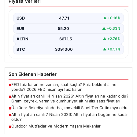
Piyasa Verileri
fiyatları ne kadar oldu? Gram, çeyrek,
yarım ve cumhuriyet altını alış satış
fiyatları
USD
47.71
▲ +0.16%
EUR
55.20
▲ +0.33%
ALTIN
6671.5
▲ +2.76%
BTC
3091000
▲ +0.51%
Son Eklenen Haberler
FED faiz kararı ne zaman, saat kaçta? Faiz beklentisi ne
■
yönde? 2026 FED nisan ayı faiz kararı
Altın fiyatları canlı 14 Nisan 2026: Altın fiyatları ne kadar oldu?
■
Gram, çeyrek, yarım ve cumhuriyet altını alış satış fiyatları
Üsküdar Belediyesi’nde başkanvekili Sibel Tan Çetinkaya oldu
■
Altın fiyatları canlı 7 Nisan 2026: Altın fiyatları bugün ne kadar
■
oldu?
Outdoor Mutfaklar ve Modern Yaşam Mekanları
■