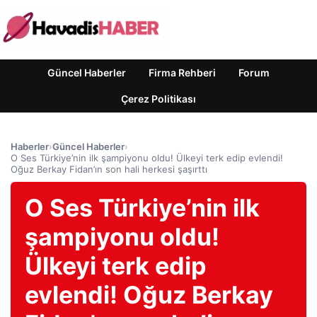
Güncel Haberler
Firma Rehberi
Forum
Çerez Politikası
Haberler
›
Güncel Haberler
›
O Ses Türkiye’nin ilk şampiyonu oldu! Ülkeyi terk edip evlendi!
Oğuz Berkay Fidan’ın son hali herkesi şaşırttı
O Ses Türkiye’nin ilk
şampiyonu oldu!
Ülkeyi terk edip
evlendi! Oğuz Berkay