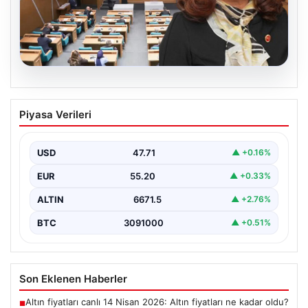
05.08.2026
Üsküdar Belediyesi’nde başkanvekili
Piyasa Verileri
Sibel Tan Çetinkaya oldu
USD
47.71
▲ +0.16%
EUR
55.20
▲ +0.33%
ALTIN
6671.5
▲ +2.76%
BTC
3091000
▲ +0.51%
Son Eklenen Haberler
Altın fiyatları canlı 14 Nisan 2026: Altın fiyatları ne kadar oldu?
■