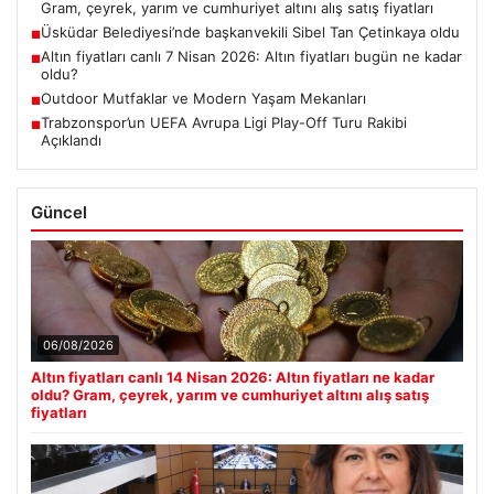
Gram, çeyrek, yarım ve cumhuriyet altını alış satış fiyatları
Üsküdar Belediyesi’nde başkanvekili Sibel Tan Çetinkaya oldu
■
Altın fiyatları canlı 7 Nisan 2026: Altın fiyatları bugün ne kadar
■
oldu?
Outdoor Mutfaklar ve Modern Yaşam Mekanları
■
Trabzonspor’un UEFA Avrupa Ligi Play-Off Turu Rakibi
■
Açıklandı
Güncel
06/08/2026
Altın fiyatları canlı 14 Nisan 2026: Altın fiyatları ne kadar
oldu? Gram, çeyrek, yarım ve cumhuriyet altını alış satış
fiyatları