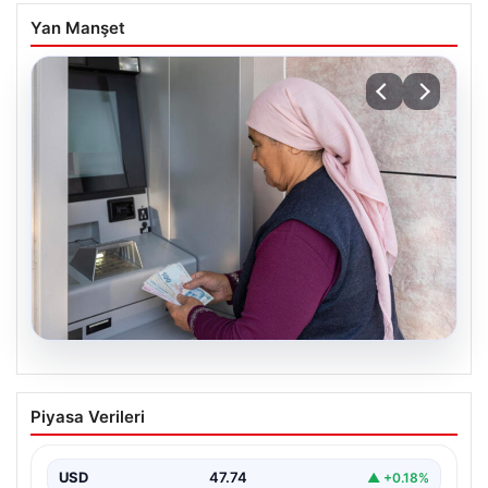
Yan Manşet
08.08.2026
Emekli maaşı ödemeleri ne zaman
Piyasa Verileri
yatacak? SGK, Bağ-Kur, Emekli Sandığı
maaş ödemeleri başladı
USD
47.74
▲ +0.18%