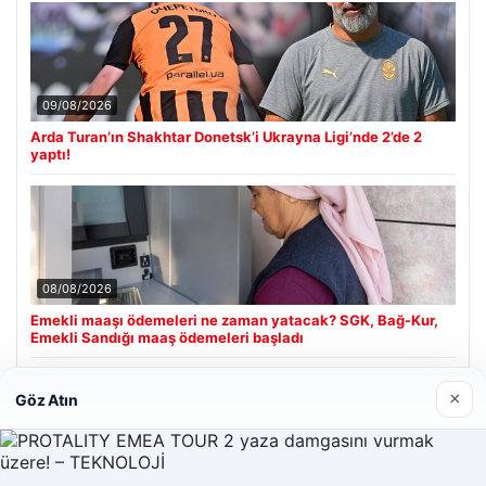
09/08/2026
Arda Turan’ın Shakhtar Donetsk’i Ukrayna Ligi’nde 2’de 2
yaptı!
08/08/2026
Emekli maaşı ödemeleri ne zaman yatacak? SGK, Bağ-Kur,
Emekli Sandığı maaş ödemeleri başladı
×
Göz Atın
Son Eklenen Firmalar