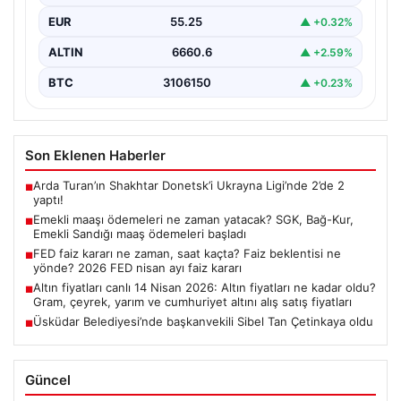
EUR
55.25
▲ +0.32%
ALTIN
6660.6
▲ +2.59%
BTC
3106150
▲ +0.23%
Son Eklenen Haberler
Arda Turan’ın Shakhtar Donetsk’i Ukrayna Ligi’nde 2’de 2
■
yaptı!
Emekli maaşı ödemeleri ne zaman yatacak? SGK, Bağ-Kur,
■
Emekli Sandığı maaş ödemeleri başladı
FED faiz kararı ne zaman, saat kaçta? Faiz beklentisi ne
■
yönde? 2026 FED nisan ayı faiz kararı
Altın fiyatları canlı 14 Nisan 2026: Altın fiyatları ne kadar oldu?
■
Gram, çeyrek, yarım ve cumhuriyet altını alış satış fiyatları
Üsküdar Belediyesi’nde başkanvekili Sibel Tan Çetinkaya oldu
■
Güncel